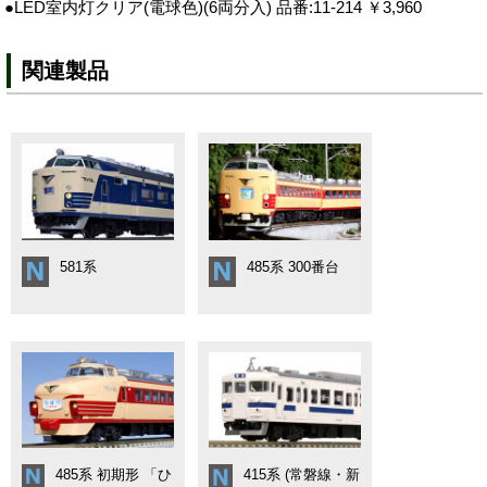
●LED室内灯クリア(電球色)(6両分入) 品番:11-214 ￥3,960
関連製品
581系
485系 300番台
485系 初期形 「ひ
415系 (常磐線・新