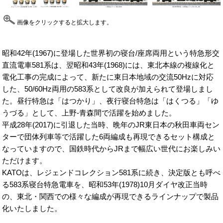
画像をクリックすると拡大します。
昭和42年(1967)に登場した世界初の寝台/座席両用という特急形交
直流電車581系は、翌昭和43年(1968)には、東北本線の複線化と
電化工事の完成によって、新たに東日本地域の交流50Hzに対応
した、50/60Hz両用の583系として改良が加えられて登場しまし
た。昼行特急は「はつかり」、夜行寝台特急は「はくつる」「ゆ
うづる」として、上野-青森間で活躍を始めました。
平成28年(2017)に引退した当時、晩年のJR東日本の秋田車両セン
ターで団体列車等で活躍した6両編成も再現できるセット構成と
なっていますので、国鉄時代からJRまで幅広い世代にお楽しみい
ただけます。
KATOは、レジェンドコレクション581系に続き、決定版とも呼べ
る583系寝台特急電車を、昭和53年(1978)10月ダイヤ改正当時
の、東北・関西での様々な編成が再現できるラインナップで製品
化いたしました。