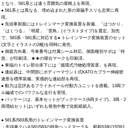
となり、581系とは違う雰囲気の屋根上を再現。
● 581系とは異なる、埋め込まれた形の扉脇手スリも忠実に再
現。
● 先頭車前面にはトレインマーク変換装置を装備。「はつかり」
「はくつる」「明星」「雷鳥」(イラストタイプ)を選定。別売
で、583系・581系に対応する● トレインマーク変換装置のセット
(文字とイラストの2種)を同時に発売。
● 側面方向幕、号車番号は付属シール対応。側面種別サボは「特
急」が印刷済。★★の寝台マークも印刷済。
● 車端のトイレ部分床下には「循環式汚物処理装置」を再現。
● 連結器は、中間部にボディーマウント式KATOカプラー伸縮密
連形を標準装備。実感的な連結部を再現。
● 動力は定評あるフライホイール付動力ユニットを搭載。13両フ
ル編成でのパワフルな走行を実現。
● パッケージは、基本セットがブックケース(6両タイプ)。3両・2
両増結セットはいずれも発泡中敷で化粧紙箱入。
● 581系/583系用のトレインマーク変換装置
・先頭車クハネ581/583の特急ヘッドマークを、昭和53年(1978)1