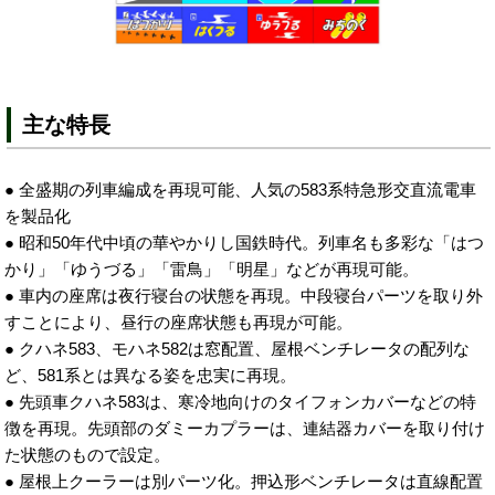
主な特長
● 全盛期の列車編成を再現可能、人気の583系特急形交直流電車
を製品化
● 昭和50年代中頃の華やかりし国鉄時代。列車名も多彩な「はつ
かり」「ゆうづる」「雷鳥」「明星」などが再現可能。
● 車内の座席は夜行寝台の状態を再現。中段寝台パーツを取り外
すことにより、昼行の座席状態も再現が可能。
● クハネ583、モハネ582は窓配置、屋根ベンチレータの配列な
ど、581系とは異なる姿を忠実に再現。
● 先頭車クハネ583は、寒冷地向けのタイフォンカバーなどの特
徴を再現。先頭部のダミーカプラーは、連結器カバーを取り付け
た状態のもので設定。
● 屋根上クーラーは別パーツ化。押込形ベンチレータは直線配置