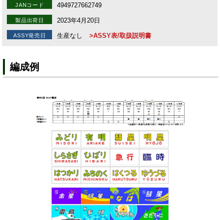
4949727662749
JANコード
2023年4月20日
製品出荷日
生産なし
>ASSY表/取扱説明書
ASSY発売日
編成例