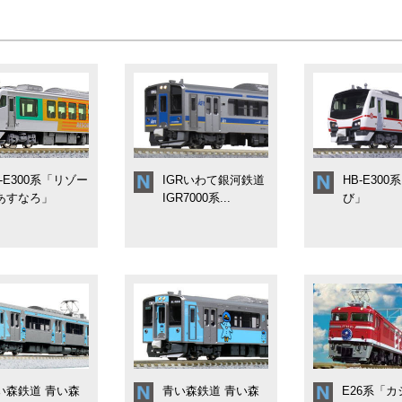
B-E300系「リゾー
IGRいわて銀河鉄道
HB-E300
あすなろ」
IGR7000系...
び」
い森鉄道 青い森
青い森鉄道 青い森
E26系「