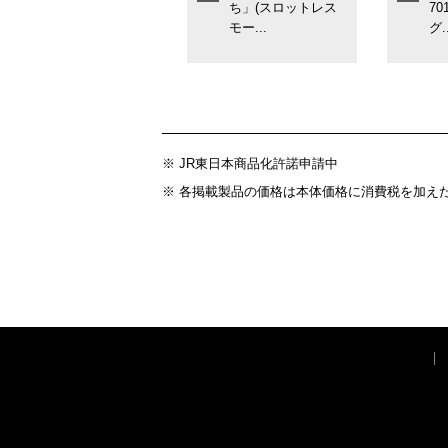
ち」(スロットレス
7
モー...
グ..
※ JR東日本商品化許諾申請中
※ 各掲載製品の価格は本体価格に消費税を加え