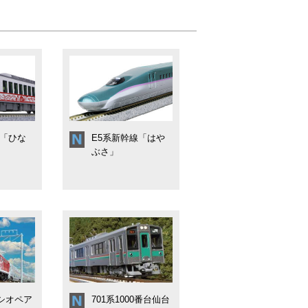
系「ひな
E5系新幹線「はや
ぶさ」
カシオペア
701系1000番台仙台