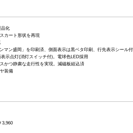
製品化
スカート形状を再現
属
ワンマン盛岡」を印刷済、側面表示は黒ベタ印刷、行先表示シール
表示点灯(消灯スイッチ付)。電球色LED採用
スかつ静粛な走行性を実現。減磁板組込済
ヤ装備
3,960