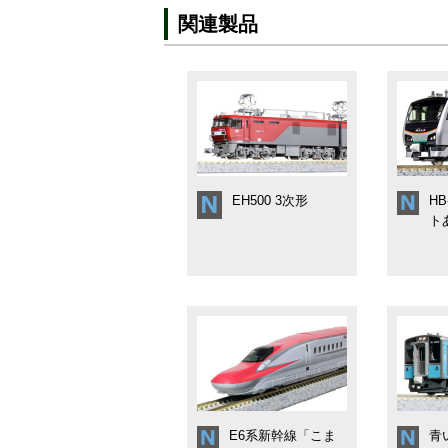
関連製品
EH500 3次形
H
ト
E6系新幹線「こま
青