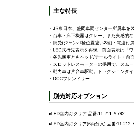
主な特長
・JR東日本、盛岡車両センター所属車を
・台車・床下機器はグレー、また実感的な
・胴受(ジャンパ栓位置違い2種)・電連付
・LED式行先表示を再現。前面表示は「
・各先頭車ともヘッド/テールライト・前面
・スロットレスモーターの採用で、スムー
・動力車は片台車駆動。トラクションタイ
・DCCフレンドリー
別売対応オプション
●LED室内灯クリア 品番:11-211 ￥792
●LED室内灯クリア(6両分入) 品番:11-212 ￥