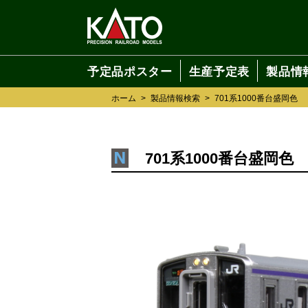
予定品ポスター
生産予定表
製品情
ホーム
>
製品情報検索
>
701系1000番台盛岡色
701系1000番台盛岡色