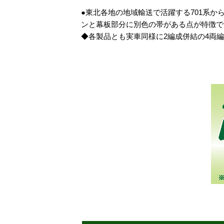
●東北各地の地域輸送で活躍する701系か
ンと幕板部分に別色の帯がある点が特徴で
◆各製品とも実車同様に2編成併結の4両