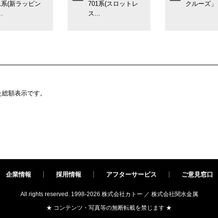
01系(新ラッピン
701系(スロットレ
クルーズ」
.
ス...
た総額表示です。
企業情報
採用情報
アフターサービス
ご意見窓口
All rights reserved. 1998-2026
株式会社カトー ／ 株式会社関水金属
★ コンテンツ・写真等の無断転載を禁じます ★