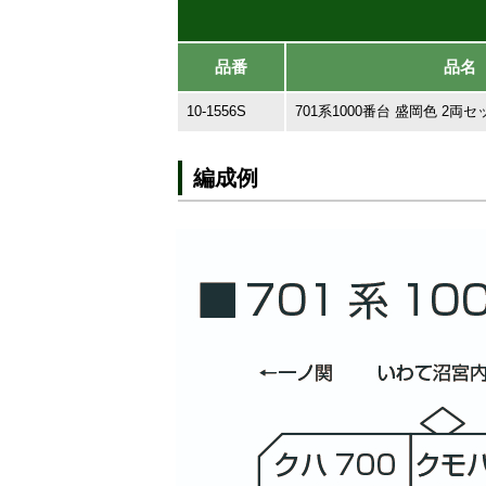
品番
品名
10-1556S
701系1000番台 盛岡色 2両セ
編成例