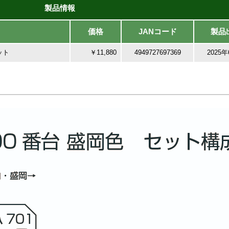
製品情報
価格
JANコード
製品
ット
￥11,880
4949727697369
2025