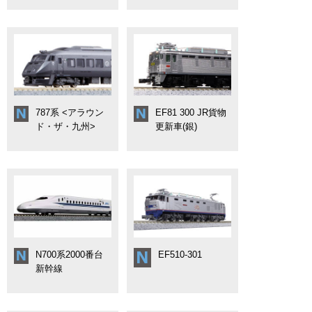
787系 <アラウン
EF81 300 JR貨物
ド・ザ・九州>
更新車(銀)
N700系2000番台
EF510-301
新幹線