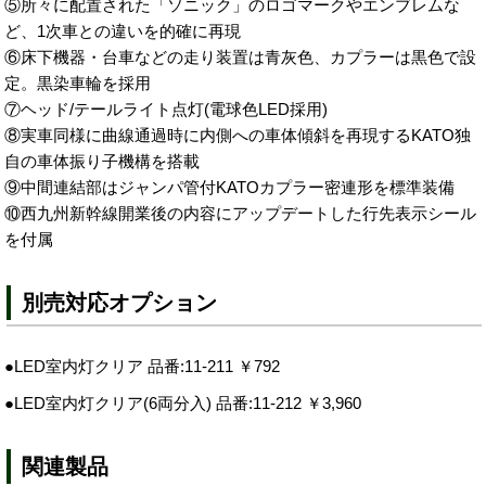
⑤所々に配置された「ソニック」のロゴマークやエンブレムな
ど、1次車との違いを的確に再現
⑥床下機器・台車などの走り装置は青灰色、カプラーは黒色で設
定。黒染車輪を採用
⑦ヘッド/テールライト点灯(電球色LED採用)
⑧実車同様に曲線通過時に内側への車体傾斜を再現するKATO独
自の車体振り子機構を搭載
⑨中間連結部はジャンパ管付KATOカプラー密連形を標準装備
⑩西九州新幹線開業後の内容にアップデートした行先表示シール
を付属
別売対応オプション
●LED室内灯クリア 品番:11-211 ￥792
●LED室内灯クリア(6両分入) 品番:11-212 ￥3,960
関連製品