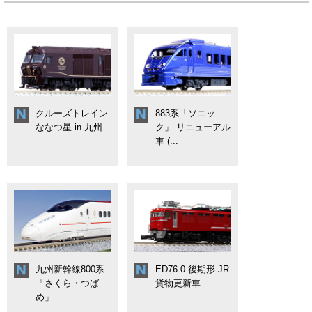
クルーズトレイン
883系「ソニッ
ななつ星 in 九州
ク」 リニューアル
車 (...
九州新幹線800系
ED76 0 後期形 JR
「さくら・つば
貨物更新車
め」