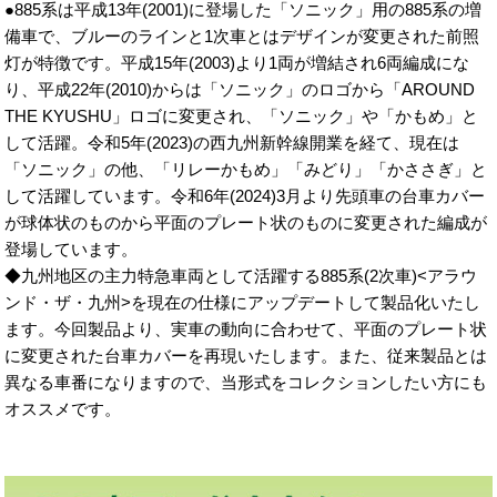
●885系は平成13年(2001)に登場した「ソニック」用の885系の増
備車で、ブルーのラインと1次車とはデザインが変更された前照
灯が特徴です。平成15年(2003)より1両が増結され6両編成にな
り、平成22年(2010)からは「ソニック」のロゴから「AROUND
THE KYUSHU」ロゴに変更され、「ソニック」や「かもめ」と
して活躍。令和5年(2023)の西九州新幹線開業を経て、現在は
「ソニック」の他、「リレーかもめ」「みどり」「かささぎ」と
して活躍しています。令和6年(2024)3月より先頭車の台車カバー
が球体状のものから平面のプレート状のものに変更された編成が
登場しています。
◆九州地区の主力特急車両として活躍する885系(2次車)<アラウ
ンド・ザ・九州>を現在の仕様にアップデートして製品化いたし
ます。今回製品より、実車の動向に合わせて、平面のプレート状
に変更された台車カバーを再現いたします。また、従来製品とは
異なる車番になりますので、当形式をコレクションしたい方にも
オススメです。