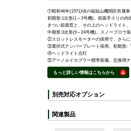
①昭和46年(1971)頃の福知山機関区所属
初期形:1次形(1～3号機)。前面手スリ
きつい前面窓と、その上のヘッドライト、
中期形:3次形(9～24号機)。スノープ
②スロットレスモーターの採用で、さらに
③選択式ナンバープレート採用。初期形:「1
④ヘッドライト点灯
⑤アーノルドカプラー標準装備。交換用ナ
もっと詳しい情報はこちらから
・付属品(初期形):交換用ナックルカプラー
・付属品(中期形):交換用ナックルカプラー、
別売対応オプション
関連製品