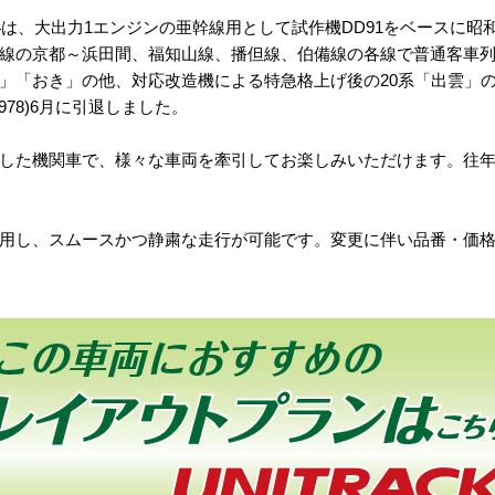
は、大出力1エンジンの亜幹線用として試作機DD91をベースに昭和4
線の京都～浜田間、福知山線、播但線、伯備線の各線で普通客車
」「おき」の他、対応改造機による特急格上げ後の20系「出雲」
978)6月に引退しました。
した機関車で、様々な車両を牽引してお楽しみいただけます。往
用し、スムースかつ静粛な走行が可能です。変更に伴い品番・価格