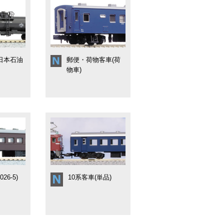
 日本石油
郵便・荷物客車(荷
物車)
26-5)
10系客車(単品)