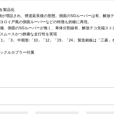
車を製品化
の内側が増設され、煙道延長後の形態。側面のSGルーバーは有、解
ヨロイ戸風の側面ルーバーなどの特徴も的確に再現。
ロウ装備、側面のSGルーバーが無く、車体分割線有、解放テコ先端ス
スムースかつ静粛な走行性を実現
」「3」 中期形:「10」「12」「19」「24」 製造銘板は「三菱」
ックルカプラー付属
、選択式ナンバープレート(「1」「3」)
選択式ナンバープレート(「10」「12」「19」「24」)