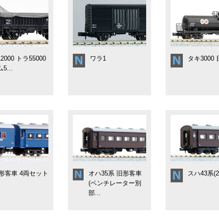
2000 トラ55000
ワラ1
タキ3000
5...
形客車 4両セット
オハ35系 旧形客車
スハ43系(20
(ベンチレーター別
部...