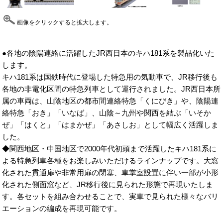
画像をクリックすると拡大します。
●各地の陰陽連絡に活躍したJR西日本のキハ181系を製品化いた
します。
キハ181系は国鉄時代に登場した特急用の気動車で、JR移行後も
各地の非電化区間の特急列車として運行されました。JR西日本所
属の車両は、山陰地区の都市間連絡特急「くにびき」や、陰陽連
絡特急「おき」「いなば」、山陰～九州や関西を結ぶ「いそか
ぜ」「はくと」「はまかぜ」「あさしお」として幅広く活躍しま
した。
◆関西地区・中国地区で2000年代初頭まで活躍したキハ181系に
よる特急列車各種をお楽しみいただけるラインナップです。大窓
化された貫通扉や非常用扉の閉塞、車掌室設置に伴い一部が小形
化された側面窓など、JR移行後に見られた形態で再現いたしま
す。各セットを組み合わせることで、実車で見られた様々なバリ
エーションの編成を再現可能です。