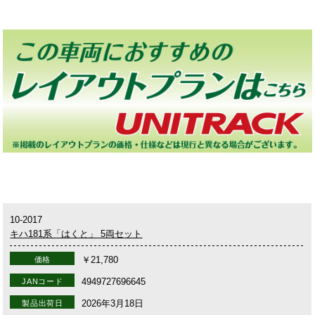
10-2017
キハ181系「はくと」 5両セット
￥21,780
価格
4949727696645
JANコード
2026年3月18日
製品出荷日