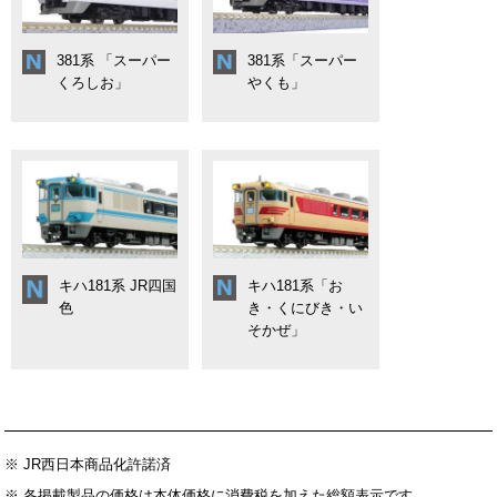
381系 「スーパー
381系「スーパー
くろしお」
やくも」
キハ181系 JR四国
キハ181系「お
色
き・くにびき・い
そかぜ」
※ JR西日本商品化許諾済
※ 各掲載製品の価格は本体価格に消費税を加えた総額表示です。