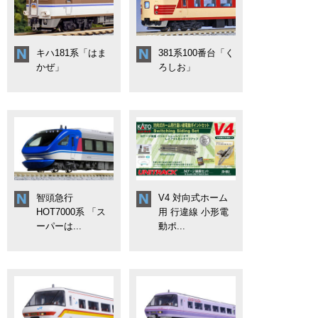
キハ181系「はま
381系100番台「く
かぜ」
ろしお」
智頭急行
V4 対向式ホーム
HOT7000系 「ス
用 行違線 小形電
ーパーは...
動ポ...