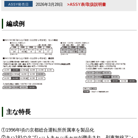
2026年3月28日
>ASSY表/取扱説明書
ASSY発売日
編成例
主な特長
①1996年頃の京都総合運転所所属車を製品化
②キハ181のタブレットキャッチャーが撤去され、列車無線アン