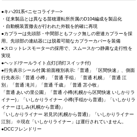
●キハ201系<ニセコライナ―>
・従来製品とは異なる苗穂運転所所属のD104編成を製品化
・自動幌装置撤去が行われた外観を的確に再現
●カプラーは先頭部・中間部ともフック無しの密連カプラーを採
用。先頭部の連結器には脱着可能なカプラーカバーを装備
●スロットレスモーターの採用で、スムースかつ静粛な走行性を
実現
●ヘッド/テールライト点灯(消灯スイッチ付)
●行先表示シール付属:前面種別表示:「普通」「区間快速」、側面
行先表示:「普通 小樽」「普通 手稲」「普通 札幌」「普通 江
別」「普通 滝川」「普通 千歳」「普通 苫小牧」
「普通 あいの里公園」「普通 小樽(札幌から区間快速 いしかりラ
イナー)」「いしかりライナー 小樽(手稲から普通)」「いしかりラ
イナー ほしみ(札幌から普通)」
「いしかりライナー 岩見沢(札幌から普通)」「いしかりライナー
江別」 ※現在「いしかりライナー」は運行されていません。
●DCCフレンドリー