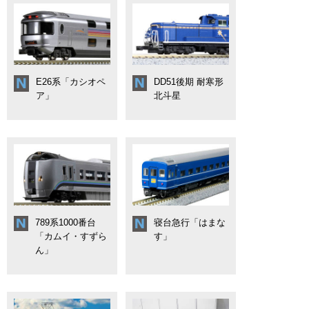
E26系「カシオペ
DD51後期 耐寒形
ア」
北斗星
789系1000番台
寝台急行「はまな
「カムイ・すずら
す」
ん」