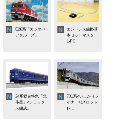
E26系「カシオペ
エンドレス線路基
アクルーズ」
本セットマスター
1-PC
24系寝台特急「北
731系<いしかりラ
斗星」<デラック
イナー>(スロット
ス編成...
レ...