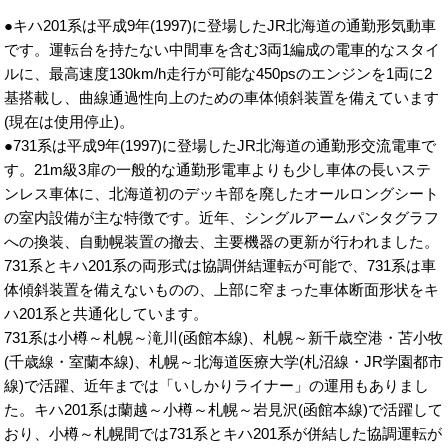
●キハ201系は平成9年(1997)に登場したJR北海道の通勤形気動車
です。運転台を持たない中間車を含む3両1編成の電車的なスタイ
ルに、最高速度130km/h走行が可能な450psのエンジンを1両に2
基搭載し、曲線通過性向上のための車体傾斜装置を備えています
(現在は使用停止)。
●731系は平成9年(1997)に登場したJR北海道の通勤形交流電車で
す。21m級3扉の一般的な通勤形電車よりも少し車体の長いステ
ンレス車体に、北海道初のデッキ部を廃したオールロングシート
の室内設備が主な特徴です。近年、シングルアームパンタグラフ
への換装、自動幌装置の撤去、主要機器の更新が行われました。
731系とキハ201系の両形式は協調併結運転が可能で、731系は車
体傾斜装置を備えないものの、上部に窄まった車体断面形状をキ
ハ201系と共通化しています。
731系は小樽～札幌～滝川(函館本線)、札幌～新千歳空港・苫小牧
(千歳線・室蘭本線)、札幌～北海道医療大学(札沼線・JR学園都市
線)で活躍、近年までは「いしかりライナー」の運用もありまし
た。キハ201系は蘭越～小樽～札幌～岩見沢(函館本線)で活躍して
おり、小樽～札幌間では731系とキハ201系が併結した協調運転が