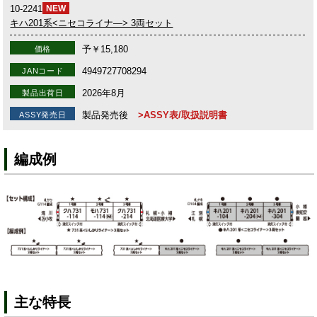
10-2241
NEW
キハ201系<ニセコライナ―> 3両セット
予￥15,180
価格
4949727708294
JANコード
2026年8月
製品出荷日
製品発売後
>ASSY表/取扱説明書
ASSY発売日
編成例
主な特長