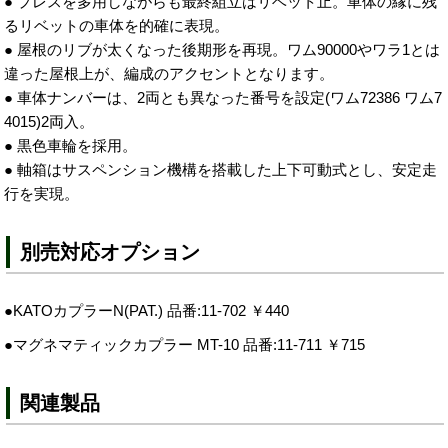
● プレスを多用しながらも最終組立はリベット止。車体の縁に残
るリベットの車体を的確に表現。
● 屋根のリブが太くなった後期形を再現。ワム90000やワラ1とは
違った屋根上が、編成のアクセントとなります。
● 車体ナンバーは、2両とも異なった番号を設定(ワム72386 ワム7
4015)2両入。
● 黒色車輪を採用。
● 軸箱はサスペンション機構を搭載した上下可動式とし、安定走
行を実現。
別売対応オプション
●KATOカプラーN(PAT.) 品番:11-702 ￥440
●マグネマティックカプラー MT-10 品番:11-711 ￥715
関連製品