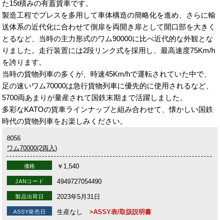
た15t積みの有蓋貨車です。
製造工程でプレスを多用して車体構造の簡略化を進め、さらに輸
送体系の近代化に合わせて側扉を両開き扉として開口部を大きく
とるなど、当時の主力形式のワム90000に比べ近代的な外観とな
りました。走行装置には2段リンク式を採用し、最高速度75Km/h
を誇ります。
当時の貨物列車の多くが、時速45Km/hで運転されていた中で、
足の速いワム70000は急行貨物列車に優先的に使用されるなど、
5700両あまりが量産されて国鉄末期まで活躍しました。
多彩なKATOの貨車ラインナップと組み合わせて、懐かしい国鉄
時代の貨物列車をお楽しみください。
8056
ワム70000(2両入)
￥1,540
価格
4949727054490
JANコード
2023年5月31日
製品出荷日
生産なし
>ASSY表/取扱説明書
ASSY発売日