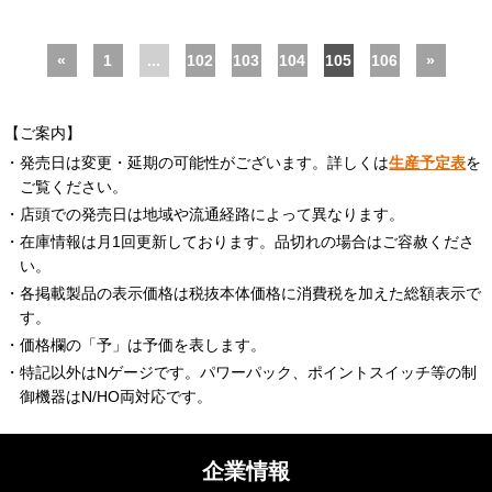
«
1
...
102
103
104
105
106
»
【ご案内】
・発売日は変更・延期の可能性がございます。詳しくは
生産予定表
を
ご覧ください。
・店頭での発売日は地域や流通経路によって異なります。
・在庫情報は月1回更新しております。品切れの場合はご容赦くださ
い。
・各掲載製品の表示価格は税抜本体価格に消費税を加えた総額表示で
す。
・価格欄の「予」は予価を表します。
・特記以外はNゲージです。パワーパック、ポイントスイッチ等の制
御機器はN/HO両対応です。
企業情報