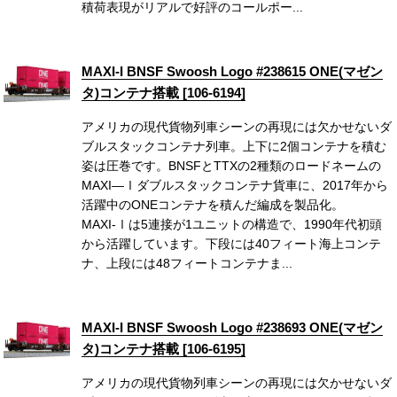
積荷表現がリアルで好評のコールポー...
MAXI-I BNSF Swoosh Logo #238615 ONE(マゼン
タ)コンテナ搭載 [106-6194]
アメリカの現代貨物列車シーンの再現には欠かせないダ
ブルスタックコンテナ列車。上下に2個コンテナを積む
姿は圧巻です。BNSFとTTXの2種類のロードネームの
MAXI—Ⅰダブルスタックコンテナ貨車に、2017年から
活躍中のONEコンテナを積んだ編成を製品化。
MAXI-Ⅰは5連接が1ユニットの構造で、1990年代初頭
から活躍しています。下段には40フィート海上コンテ
ナ、上段には48フィートコンテナま...
MAXI-I BNSF Swoosh Logo #238693 ONE(マゼン
タ)コンテナ搭載 [106-6195]
アメリカの現代貨物列車シーンの再現には欠かせないダ