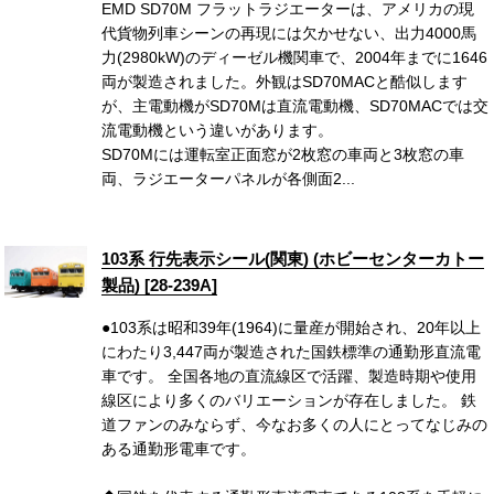
EMD SD70M フラットラジエーターは、アメリカの現
代貨物列車シーンの再現には欠かせない、出力4000馬
力(2980kW)のディーゼル機関車で、2004年までに1646
両が製造されました。外観はSD70MACと酷似します
が、主電動機がSD70Mは直流電動機、SD70MACでは交
流電動機という違いがあります。
SD70Mには運転室正面窓が2枚窓の車両と3枚窓の車
両、ラジエーターパネルが各側面2...
103系 行先表示シール(関東) (ホビーセンターカトー
製品) [28-239A]
●103系は昭和39年(1964)に量産が開始され、20年以上
にわたり3,447両が製造された国鉄標準の通勤形直流電
車です。 全国各地の直流線区で活躍、製造時期や使用
線区により多くのバリエーションが存在しました。 鉄
道ファンのみならず、今なお多くの人にとってなじみの
ある通勤形電車です。