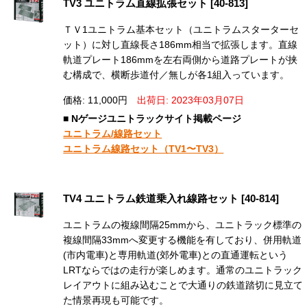
TV3 ユニトラム直線拡張セット [40-813]
ＴＶ1ユニトラム基本セット（ユニトラムスターターセ
ット）に対し直線長さ186mm相当で拡張します。直線
軌道プレート186mmを左右両側から道路プレートが挟
む構成で、横断歩道付／無しが各1組入っています。
価格: 11,000円
出荷日: 2023年03月07日
■ Nゲージユニトラックサイト掲載ページ
ユニトラム/線路セット
ユニトラム線路セット（TV1〜TV3）
TV4 ユニトラム鉄道乗入れ線路セット [40-814]
ユニトラムの複線間隔25mmから、ユニトラック標準の
複線間隔33mmへ変更する機能を有しており、併用軌道
(市内電車)と専用軌道(郊外電車)との直通運転という
LRTならではの走行が楽しめます。通常のユニトラック
レイアウトに組み込むことで大通りの鉄道踏切に見立て
た情景再現も可能です。