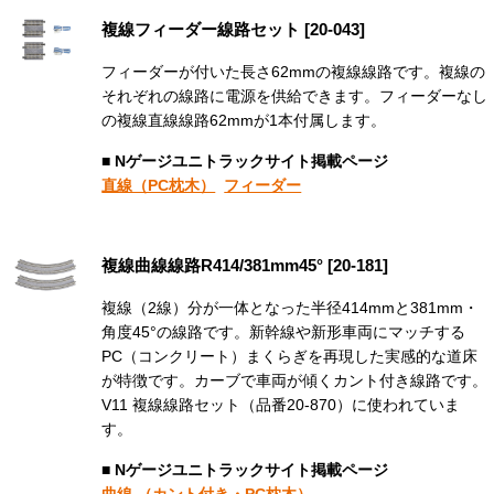
複線フィーダー線路セット [20-043]
フィーダーが付いた長さ62mmの複線線路です。複線の
それぞれの線路に電源を供給できます。フィーダーなし
の複線直線線路62mmが1本付属します。
■ Nゲージユニトラックサイト掲載ページ
直線（PC枕木）
フィーダー
複線曲線線路R414/381mm45° [20-181]
複線（2線）分が一体となった半径414mmと381mm・
角度45°の線路です。新幹線や新形車両にマッチする
PC（コンクリート）まくらぎを再現した実感的な道床
が特徴です。カーブで車両が傾くカント付き線路です。
V11 複線線路セット（品番20-870）に使われていま
す。
■ Nゲージユニトラックサイト掲載ページ
曲線 （カント付き・PC枕木）