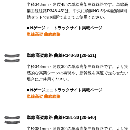
半径348mm・角度45°の単線高架曲線線路です。単線高
架曲線線路R348-45°は、中央に橋脚NO.5や勾配橋脚補
助セットでの橋脚で支えてご使用ください。
■ Nゲージユニトラックサイト掲載ページ
単線高架 曲線線路
単線高架線路 曲線R348-30 [20-531]
半径348mm・角度30°の単線高架曲線線路です。より実
感的な高架シーンの再現や、新幹線を高速で走らせたい
場合にご使用ください。
■ Nゲージユニトラックサイト掲載ページ
単線高架 曲線線路
単線高架線路 曲線R381-30 [20-540]
半径381mm・角度30°の単線高架曲線線路です。より実