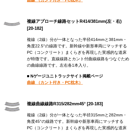
複線アプローチ線路セットR414/381mm(左・右)
[20-182]
複線（2線）分が一体となった半径414mmと381mm・
角度22.5°の線路です。新幹線や新形車両にマッチする
PC（コンクリート）まくらぎを再現した実感的な道床
が特徴です。直線線路とカント付曲線線路をつなぐため
の曲線線路です。左右各1本入り。
■ Nゲージユニトラックサイト掲載ページ
曲線 （カント付き・PC枕木）
複線曲線線路R315/282mm45° [20-183]
複線（2線）分が一体となった半径315mmと282mm・
角度45°の線路です。新幹線や新形車両にマッチする
PC（コンクリート）まくらぎを再現した実感的な道床