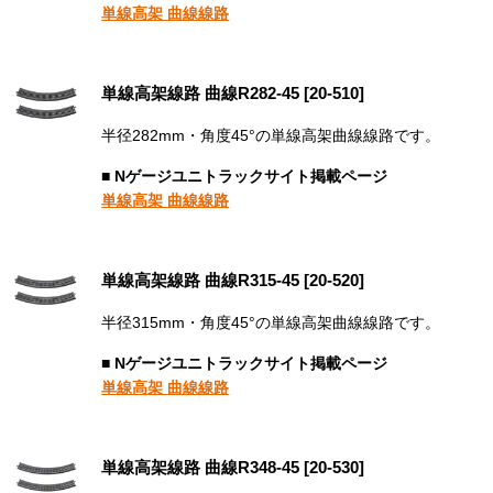
単線高架 曲線線路
単線高架線路 曲線R282-45 [20-510]
半径282mm・角度45°の単線高架曲線線路です。
■ Nゲージユニトラックサイト掲載ページ
単線高架 曲線線路
単線高架線路 曲線R315-45 [20-520]
半径315mm・角度45°の単線高架曲線線路です。
■ Nゲージユニトラックサイト掲載ページ
単線高架 曲線線路
単線高架線路 曲線R348-45 [20-530]