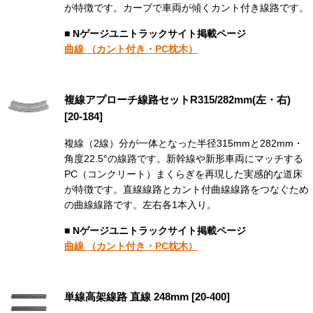
が特徴です。カーブで車両が傾くカント付き線路です。
■ Nゲージユニトラックサイト掲載ページ
曲線 （カント付き・PC枕木）
複線アプローチ線路セットR315/282mm(左・右)
[20-184]
複線（2線）分が一体となった半径315mmと282mm・
角度22.5°の線路です。新幹線や新形車両にマッチする
PC（コンクリート）まくらぎを再現した実感的な道床
が特徴です。直線線路とカント付曲線線路をつなぐため
の曲線線路です。左右各1本入り。
■ Nゲージユニトラックサイト掲載ページ
曲線 （カント付き・PC枕木）
単線高架線路 直線 248mm [20-400]