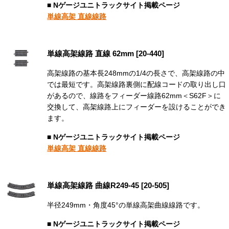
■ Nゲージユニトラックサイト掲載ページ
単線高架 直線線路
単線高架線路 直線 62mm [20-440]
高架線路の基本長248mmの1/4の長さで、高架線路の中
では最短です。高架線路裏側に配線コードの取り出し口
があるので、線路をフィーダー線路62mm＜S62F＞に
交換して、高架線路上にフィーダーを設けることができ
ます。
■ Nゲージユニトラックサイト掲載ページ
単線高架 直線線路
単線高架線路 曲線R249-45 [20-505]
半径249mm・角度45°の単線高架曲線線路です。
■ Nゲージユニトラックサイト掲載ページ