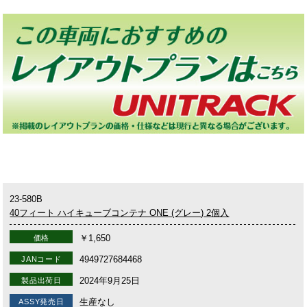
23-580B
40フィート ハイキューブコンテナ ONE (グレー) 2個入
￥1,650
価格
4949727684468
JANコード
2024年9月25日
製品出荷日
生産なし
ASSY発売日