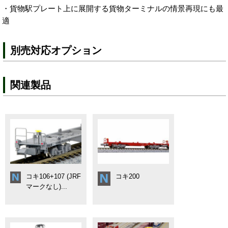
・貨物駅プレート上に展開する貨物ターミナルの情景再現にも最
適
別売対応オプション
関連製品
コキ106+107 (JRF
コキ200
マークなし)...