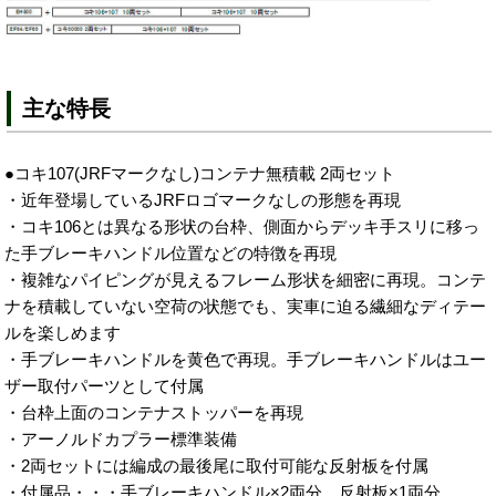
主な特長
●コキ107(JRFマークなし)コンテナ無積載 2両セット
・近年登場しているJRFロゴマークなしの形態を再現
・コキ106とは異なる形状の台枠、側面からデッキ手スリに移っ
た手ブレーキハンドル位置などの特徴を再現
・複雑なパイピングが見えるフレーム形状を細密に再現。コンテ
ナを積載していない空荷の状態でも、実車に迫る繊細なディテー
ルを楽しめます
・手ブレーキハンドルを黄色で再現。手ブレーキハンドルはユー
ザー取付パーツとして付属
・台枠上面のコンテナストッパーを再現
・アーノルドカプラー標準装備
・2両セットには編成の最後尾に取付可能な反射板を付属
・付属品・・・手ブレーキハンドル×2両分、反射板×1両分