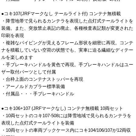
●コキ107(JRFマークなし テールライト付) コンテナ無積載
・降雪地帯で見られるカンテラを表現した点灯式テールライトを
装備。また、突放禁止表記の廃止、各種検査表記類が変更された
印刷を表現
・複雑なパイピングが見えるフレーム形状を細密に再現。コンテ
ナを積載していない空荷の状態でも、実車に迫る繊細なディテー
ルを楽しめます
・手ブレーキハンドルを黄色で再現。手ブレーキハンドルはユー
ザー取付パーツとして付属
・台枠上面のコンテナストッパーを再現
・アーノルドカプラー標準装備
・付属品・・・手ブレーキハンドル
●コキ106+107 (JRFマークなし) コンテナ無積載 10両セット
・10両セットのコキ107-508には降雪地域で見られるカンテラを
表現した点灯式テールライトを装備
・10両セットの車両ブックケース内にコキ104/106/107が12両収