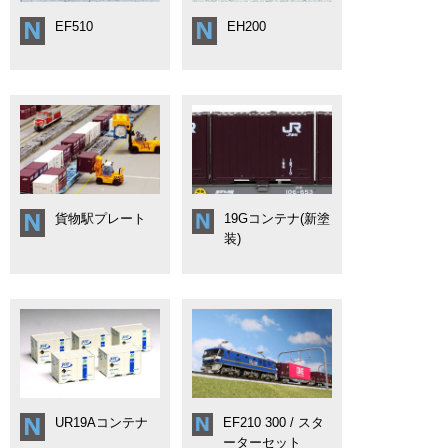
EF510
EH200
貨物駅プレート
19Gコンテナ(新塗
装)
UR19Aコンテナ
EF210 300 / スタ
ーターセット