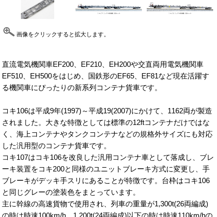
画像をクリックすると拡大します。
直流電気機関車EF200、EF210、EH200や交直両用電気機関車
EF510、EH500をはじめ、国鉄形のEF65、EF81など現在活躍す
る機関車にぴったりの新系列コンテナ貨車です。
コキ106は平成9年(1997)～平成19(2007)にかけて、1162両が製造
されました。大きな特徴としては標準の12ftコンテナだけではな
く、海上コンテナやタンクコンテナなどの規格外サイズにも対応
した汎用型のコンテナ貨車です。
コキ107はコキ106を改良した汎用コンテナ車として落成し、ブレ
ーキ装置をコキ200と同様のユニットブレーキ方式に変更し、手
ブレーキがデッキ手スリにあることが特徴です。台枠はコキ106
と同じグレーの塗装色をまとっています。
主に幹線の高速貨物で使用され、列車の重量が1,300t(26両編成)
の時は時速100km/h、1,200t(24両編成)以下の時は時速110km/hの