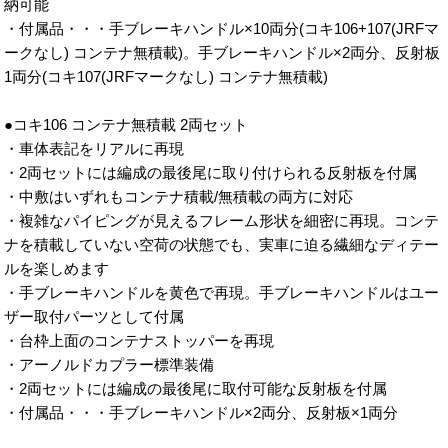
納可能
・付属品・・・手ブレーキハンドル×10両分(コキ106+107(JRFマ
ークなし) コンテナ無積載)。手ブレーキハンドル×2両分、反射板
1両分(コキ107(JRFマークなし) コンテナ無積載)
●コキ106 コンテナ無積載 2両セット
・車体表記をリアルに再現
・2両セットには編成の最後尾に取り付けられる反射板を付属
・中敷はいずれもコンテナ積載/無積載の両方に対応
・複雑なパイピングが見えるフレーム形状を細密に再現。コンテ
ナを積載していない空荷の状態でも、実車に迫る繊細なディテー
ルを楽しめます
・手ブレーキハンドルを黄色で再現。手ブレーキハンドルはユー
ザー取付パーツとして付属
・台枠上面のコンテナストッパーを再現
・アーノルドカプラー標準装備
・2両セットには編成の最後尾に取付可能な反射板を付属
・付属品・・・手ブレーキハンドル×2両分、反射板×1両分