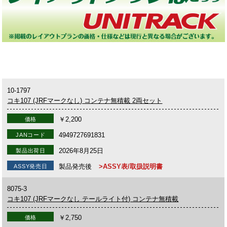
10-1797
コキ107 (JRFマークなし) コンテナ無積載 2両セット
￥2,200
価格
4949727691831
JANコード
2026年8月25日
製品出荷日
製品発売後
>ASSY表/取扱説明書
ASSY発売日
8075-3
コキ107 (JRFマークなし テールライト付) コンテナ無積載
￥2,750
価格