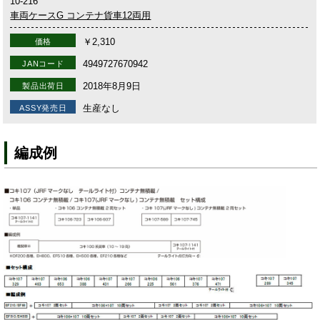
10-216
車両ケースG コンテナ貨車12両用
￥2,310
価格
4949727670942
JANコード
2018年8月9日
製品出荷日
生産なし
ASSY発売日
編成例