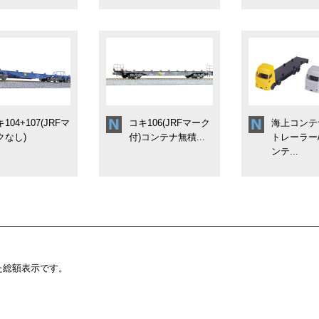
104+107(JRFマ
コキ106(JRFマーク
海上コンテ
クなし)
付)コンテナ無積...
トレーラー
ンテ...
た総額表示です。