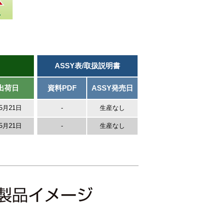
ASSY表/取扱説明書
出荷日
資料PDF
ASSY発売日
年5月21日
-
生産なし
年5月21日
-
生産なし