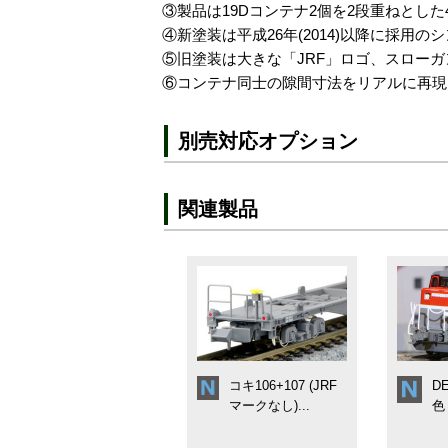
③製品は19Dコンテナ2個を2段重ねとした
④新塗装は平成26年(2014)以降に採
⑤旧塗装は大きな「JRF」ロゴ、スロー
⑥コンテナ同士の隙間寸法をリアルに再現
別売対応オプション
関連製品
コキ106+107 (JRF
D
マークなし)...
色