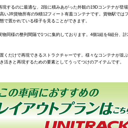
再現するのに最適な、2段に積みあがった外観の19Dコンテナが登場
高いJR貨物所有の5t積12フィート有蓋コンテナです。貨物駅では
態で置かれている様子を見ることができます。
実物同様の整列間隔で1つに集約しております。4個1組を6組分、
置くだけで再現できるストラクチャーです。様々なコンテナが並
き活きと再現するための要素としてうってつけのアイテムです。