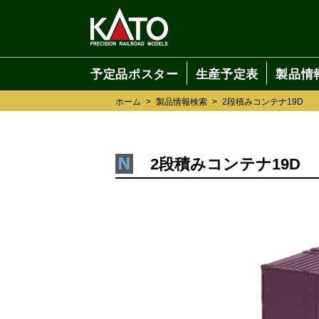
予定品ポスター
生産予定表
製品情
ホーム
>
製品情報検索
>
2段積みコンテナ19D
2段積みコンテナ19D