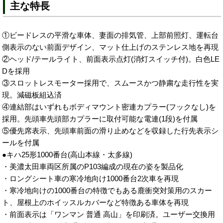
主な特長
①ビードレスの平滑な車体、妻面の排気管、上部前照灯、運転台
側表示のない前面デザイン、マット仕上げのステンレス地を再現
②ヘッド/テールライト、前面表示点灯(消灯スイッチ付)。白色LE
Dを採用
③スロットレスモーター採用で、スムースかつ静粛な走行性を実
現。減磁板組込済
④連結部はいずれもボディマウント密連カプラー(フックなし)を
採用。先頭車先頭部カプラーに取付可能な電連(1段)を付属
⑤優先席表示、先頭車前面の滑り止めなどを収録した行先表示シ
ールを付属
●キハ25形1000番台(高山本線・太多線)
・美濃太田車両区所属のP103編成の現在の姿を製品化
・ロングシート車の寒冷地向け1000番台2次車を再現
・寒冷地向けの1000番台の特徴でもある鹿衝突対策用のスカー
ト、屋根上のホイッスルカバーなど特徴ある車体を再現
・前面表示は「ワンマン 普通 高山」を印刷済。ユーザー交換用