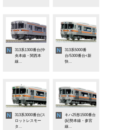
313系1300番台(中
313系5000番
央本線・関西本
台/5300番台<新
線...
快...
313系3000番台(ス
キハ25形1500番台
ロットレスモー
(紀勢本線・参宮
タ...
線...