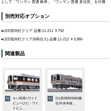
として「ワンマン 普通 岐阜」「ワンマン 普通 多治見」を付属
別売対応オプション
●LED室内灯クリア 品番:11-211 ￥792
●LED室内灯クリア(6両分入) 品番:11-212 ￥3,960
関連製品
キハ85系<ワイド
211系5000/5600番
ビューひだ・ワイ
台(中央本線...
ドビュ...