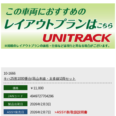
10-1666
キハ25形1000番台(高山本線・太多線)2両セット
￥11,000
価格
4949727704296
JANコード
2026年2月3日
製品出荷日
2026年2月7日
>ASSY表/取扱説明書
ASSY発売日