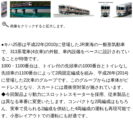
画像をクリックすると拡大します。
●キハ25形は平成22年(2010)に登場したJR東海の一般形気動車
で、313系電車(4次車)の外観、車内設備をベースに設計されてい
ることが特徴です。
1000・1100番台は、トイレ付の先頭車の1000番台とトイレなし
先頭車の1100番台によって2両固定編成を組み、平成26年(2014)
に登場した2次車のグループです。このグループからは車体がビ
ードレスとなり、スカートには鹿衝突対策が施されています。
◆今回製品より動力にスロットレスモーターを採用、従来製品と
は異なる車番に変更いたします。コンパクトな2両編成はもちろ
ん、実車で見られる2編成を併結した4両編成の運転も再現可能で
す。小形レイアウトでの運転にも好適です。