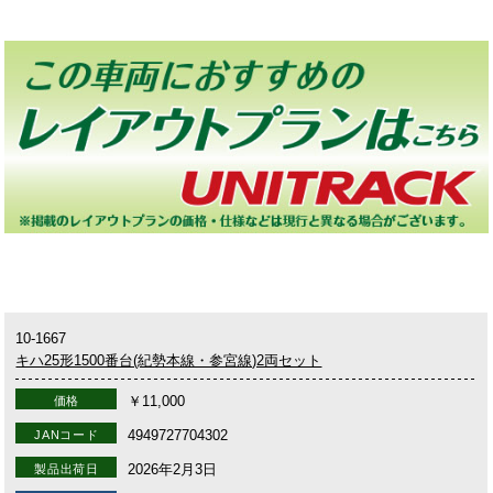
10-1667
キハ25形1500番台(紀勢本線・参宮線)2両セット
￥11,000
価格
4949727704302
JANコード
2026年2月3日
製品出荷日