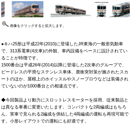
画像をクリックすると拡大します。
●キハ25形は平成22年(2010)に登場したJR東海の一般形気動車
で、313系電車(4次車)の外観、車内設備をベースに設計されてい
ることが特徴です。
1500番台は平成26年(2014)以降に登場した2次車のグループで、
ビードレスの平滑なステンレス車体、鹿衝突対策が施されたスカ
ートのほか、屋根上のホイッスルやスノープロウなどは装備され
ていないのが1000番台との相違点です。
◆今回製品より動力にスロットレスモーターを採用、従来製品と
は異なる車番に変更いたします。コンパクトな2両編成はもちろ
ん、実車で見られる2編成を併結した4両編成の運転も再現可能で
す。小形レイアウトでの運転にも好適です。