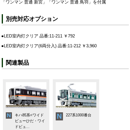
「ワンマン 普通 新宮」「ワンマン 普通 鳥羽」を付属
別売対応オプション
●LED室内灯クリア 品番:11-211 ￥792
●LED室内灯クリア(6両分入) 品番:11-212 ￥3,960
関連製品
キハ85系<ワイド
227系1000番台
ビューひだ・ワイ
ドビュ...