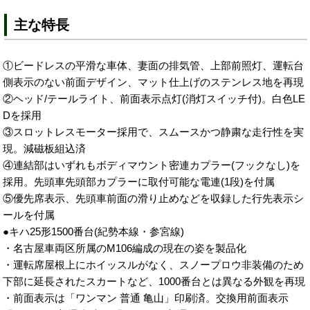
主な特長
①ビードレスの平滑な車体、妻面の排気管、上部前照灯、運転台
側表示のない前面デザイン、マット仕上げのステンレス地を再現
②ヘッド/テールライト、前面表示点灯(消灯スイッチ付)。白色LE
Dを採用
③スロットレスモーター採用で、スムースかつ静粛な走行性を実
現。減磁板組込済
④連結部はいずれもボディマウント密連カプラー(フックなし)を
採用。先頭車先頭部カプラーに取付可能な電連(1段)を付属
⑤優先席表示、先頭車前面の滑り止めなどを収録した行先表示シ
ールを付属
●キハ25形1500番台(紀勢本線・参宮線)
・名古屋車両区所属のM106編成の現在の姿を製品化
・運転席屋根上にホイッスルがなく、スノープロウ非装備のため
下部に延長されたスカートなど、1000番台とは異なる外観を再現
・前面表示は「ワンマン 普通 亀山」印刷済。交換用前面表示