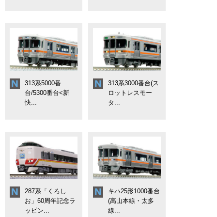
313系5000番
313系3000番台(ス
台/5300番台<新
ロットレスモー
快...
タ...
287系「くろし
キハ25形1000番台
お」60周年記念ラ
(高山本線・太多
ッピン...
線...