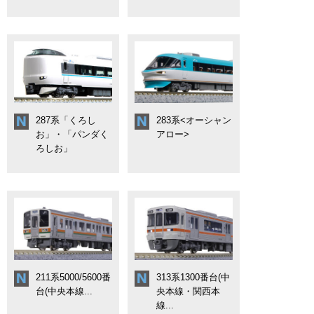
287系「くろし
283系<オーシャン
お」・「パンダく
アロー>
ろしお」
211系5000/5600番
313系1300番台(中
台(中央本線...
央本線・関西本
線...