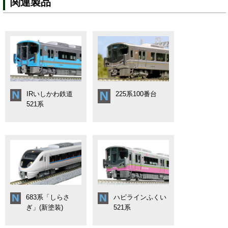
関連製品
IRいしかわ鉄道
225系100番台
521系
683系「しらさ
ハピラインふくい
ぎ」(新塗装)
521系