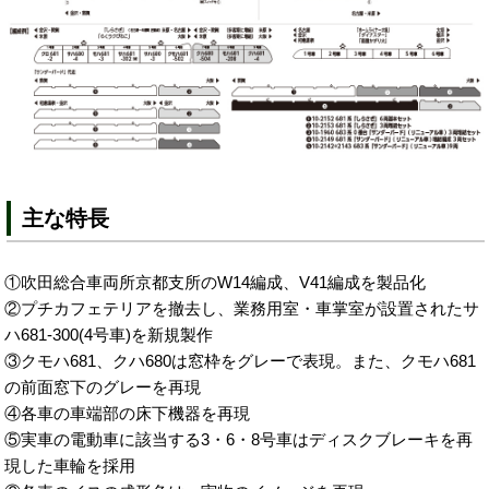
主な特長
①吹田総合車両所京都支所のW14編成、V41編成を製品化
②プチカフェテリアを撤去し、業務用室・車掌室が設置されたサ
ハ681-300(4号車)を新規製作
③クモハ681、クハ680は窓枠をグレーで表現。また、クモハ681
の前面窓下のグレーを再現
④各車の車端部の床下機器を再現
⑤実車の電動車に該当する3・6・8号車はディスクブレーキを再
現した車輪を採用