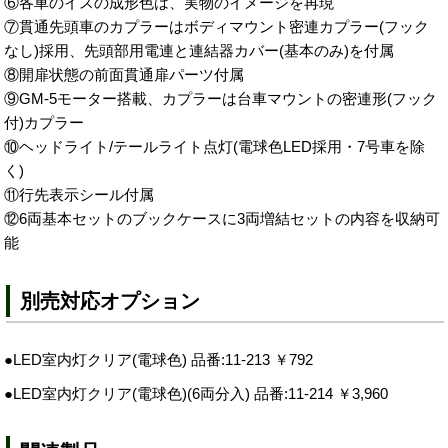
⑥各車のイスの成形色は、実物のイメージを再現
⑦貫通先頭車のカプラーはボディマウント密連カプラー(フック
なし)採用、先頭部用電連と連結器カバー(基本のみ)を付属
⑧開扉状態の前面貫通扉パーツ付属
⑨GM-5モーター搭載、カプラーは台車マウントの密連形(フック
付)カプラー
⑩ヘッドライト/テールライト点灯(電球色LED採用・7号車を除
く)
⑪行先表示シール付属
⑫6両基本セットのブックケースに3両増結セットの内容を収納可
能
別売対応オプション
●LED室内灯クリア(電球色) 品番:11-213 ￥792
●LED室内灯クリア(電球色)(6両分入) 品番:11-214 ￥3,960