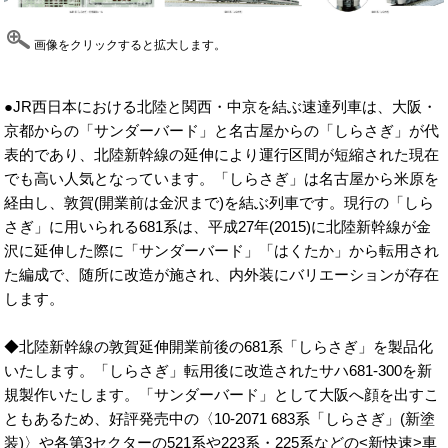
画像をクリックすると拡大します。
●JR西日本における北陸と関西・中京を結ぶ速達列車は、大阪・
京都からの「サンダーバード」と名古屋からの「しらさぎ」が代
表的であり、北陸新幹線の延伸により運行区間が短縮された現在
でも高い人気となっています。「しらさぎ」は名古屋から米原を
経由し、敦賀(開業前は金沢まで)を結ぶ列車です。現行の「しら
さぎ」に用いられる681系は、平成27年(2015)に北陸新幹線が金
沢に延伸した際に「サンダーバード」「はくたか」から転用され
た編成で、随所に改造が施され、内外装にバリエーションが存在
します。
◆北陸新幹線の敦賀延伸開業前後の681系「しらさぎ」を製品化
いたします。「しらさぎ」転用後に改造されたサハ681-300を新
規製作いたします。「サンダーバード」として大阪へ顔を出すこ
ともあるため、好評発売中の〈10-2071 683系「しらさぎ」(新塗
装)〉や各第3セクターの521系や223系・225系などの<新快速>車