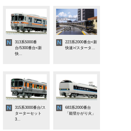
313系5000番
223系2000番台<新
台/5300番台<新
快速>/スタータ...
快...
315系3000番台/ス
683系2000番台
ターターセット
「能登かがり火」
3...