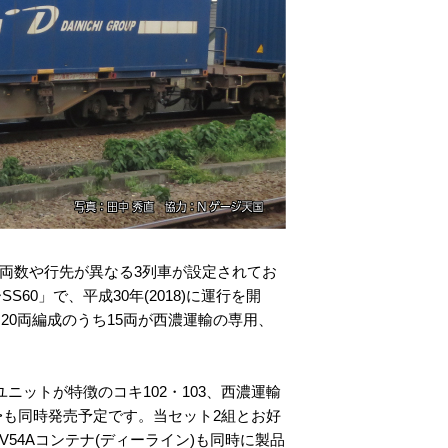
両数や行先が異なる3列車が設定されてお
60」で、平成30年(2018)に運行を開
0両編成のうち15両が西濃運輸の専用、
ニットが特徴のコキ102・103、西濃運輸
新車>も同時発売予定です。当セット2組とお好
54Aコンテナ(ディーライン)も同時に製品