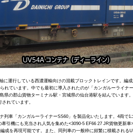
主軸に運行している西濃運輸向けの混載ブロックトレインです。編成
付けられています。中でも最初に導入されたのが「カンガルーライナーSS
島県の郡山貨物ターミナル駅・宮城県の仙台港駅を結んでいます。2
行されています。
列車「カンガルーライナーSS60」を製品化いたします。4両で1ユ
引機にも充当され人気を集めた<3090-5 EF66 27 JR貨物更
ル編成を再現可能です。また、同列車の一般枠に頻繁に積載されるUV