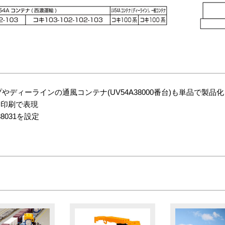
プやディーラインの通風コンテナ(UV54A38000番台)も単品で製品化
を印刷で表現
38031を設定