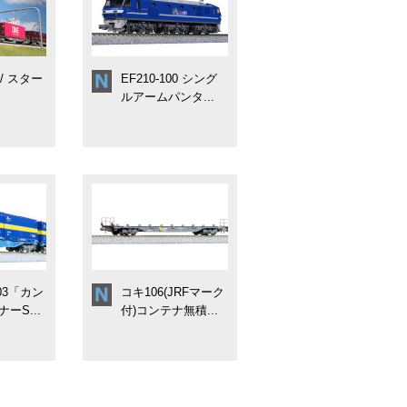
0 / スター
EF210-100 シング
ルアームパンタ...
03「カン
コキ106(JRFマーク
ーS...
付)コンテナ無積...