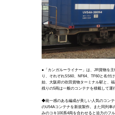
●「カンガルーライナー」は、JR貨物を
り、それぞれSS60、NF64、TF60と名
始、大阪府の吹田貨物ターミナル駅と、福
残りの5両は一般のコンテナを積載して運
◆統一感のある編成が美しい人気のコンテナ
のU54Aコンテナを新規製作。また同列車の牽
みのコキ100系4両を合わせると迫力のフ