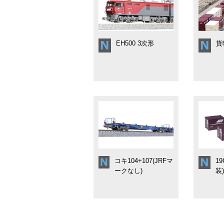
EH500 3次形
貨
コキ104+107(JRFマ
1
ークなし)
装)