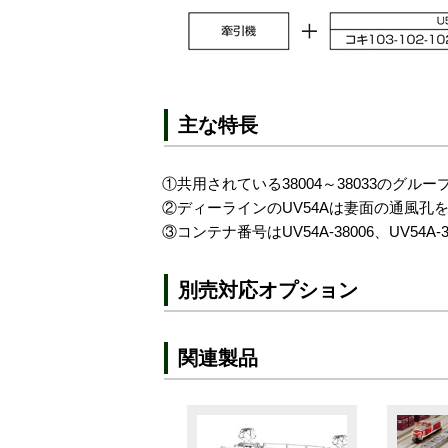
主な特長
①共用されている38004～38033のグルー
②ディーラインのUV54Aは妻面の通風孔
③コンテナ番号はUV54A-38006、UV54A-
別売対応オプション
関連製品