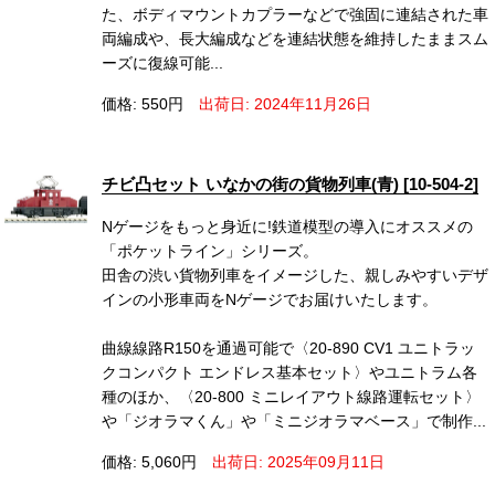
た、ボディマウントカプラーなどで強固に連結された車
両編成や、長大編成などを連結状態を維持したままスム
ーズに復線可能...
価格: 550円
出荷日: 2024年11月26日
チビ凸セット いなかの街の貨物列車(青) [10-504-2]
Nゲージをもっと身近に!鉄道模型の導入にオススメの
「ポケットライン」シリーズ。
田舎の渋い貨物列車をイメージした、親しみやすいデザ
インの小形車両をNゲージでお届けいたします。
曲線線路R150を通過可能で〈20-890 CV1 ユニトラッ
クコンパクト エンドレス基本セット〉やユニトラム各
種のほか、〈20-800 ミニレイアウト線路運転セット〉
や「ジオラマくん」や「ミニジオラマベース」で制作...
価格: 5,060円
出荷日: 2025年09月11日