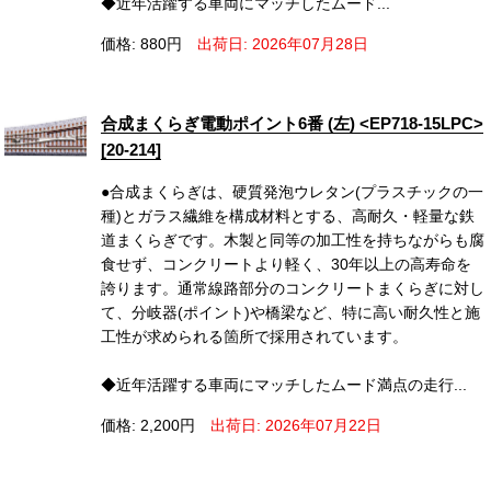
◆近年活躍する車両にマッチしたムード...
価格: 880円
出荷日: 2026年07月28日
合成まくらぎ電動ポイント6番 (左) <EP718-15LPC>
[20-214]
●合成まくらぎは、硬質発泡ウレタン(プラスチックの一
種)とガラス繊維を構成材料とする、高耐久・軽量な鉄
道まくらぎです。木製と同等の加工性を持ちながらも腐
食せず、コンクリートより軽く、30年以上の高寿命を
誇ります。通常線路部分のコンクリートまくらぎに対し
て、分岐器(ポイント)や橋梁など、特に高い耐久性と施
工性が求められる箇所で採用されています。
◆近年活躍する車両にマッチしたムード満点の走行...
価格: 2,200円
出荷日: 2026年07月22日