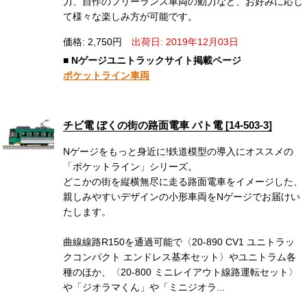
力、自作のフリーランス車両の動力など、お好みに応じ
て様々な楽しみ方が可能です。
価格: 2,750円
出荷日: 2019年12月03日
■ Nゲージユニトラックサイト掲載ページ
ポケットライン車両
チビ電 ぼくの街の路面電車 パト電 [14-503-3]
Nゲージをもっと身近に!鉄道模型の導入にオススメの
「ポケットライン」シリーズ。
どこかの街を縦横無尽に走る路面電車をイメージした、
親しみやすいデザインの小形車両をNゲージでお届けい
たします。
曲線線路R150を通過可能で〈20-890 CV1 ユニトラッ
クコンパクト エンドレス基本セット〉やユニトラム各
種のほか、〈20-800 ミニレイアウト線路運転セット〉
や「ジオラマくん」や「ミニジオラ...