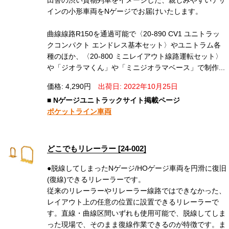
インの小形車両をNゲージでお届けいたします。
曲線線路R150を通過可能で〈20-890 CV1 ユニトラッ
クコンパクト エンドレス基本セット〉やユニトラム各
種のほか、〈20-800 ミニレイアウト線路運転セット〉
や「ジオラマくん」や「ミニジオラマベース」で制作...
価格: 4,290円
出荷日: 2022年10月25日
■ Nゲージユニトラックサイト掲載ページ
ポケットライン車両
どこでもリレーラー [24-002]
●脱線してしまったNゲージ/HOゲージ車両を円滑に復旧
(復線)できるリレーラーです。
従来のリレーラーやリレーラー線路ではできなかった、
レイアウト上の任意の位置に設置できるリレーラーで
す。直線・曲線区間いずれも使用可能で、脱線してしま
った現場で、そのまま復線作業できるのが特徴です。ま