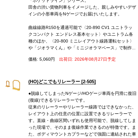
「ポケットライン」シリーズ。
田舎の渋い貨物列車をイメージした、親しみやすいデザ
インの小形車両をNゲージでお届けいたします。
曲線線路R150を通過可能で〈20-890 CV1 ユニトラッ
クコンパクト エンドレス基本セット〉やユニトラム各
種のほか、〈20-800 ミニレイアウト線路運転セット〉
や「ジオラマくん」や「ミニジオラマベース」で制作...
価格: 5,060円
出荷日: 2026年08月27日予定
(HO)どこでもリレーラー [2-505]
●脱線してしまったNゲージ/HOゲージ車両を円滑に復旧
(復線)できるリレーラーです。
従来のリレーラーやリレーラー線路ではできなかった、
レイアウト上の任意の位置に設置できるリレーラーで
す。直線・曲線区間いずれも使用可能で、脱線してしま
った現場で、そのまま復線作業できるのが特徴です。ま
た、ボディマウントカプラーなどで強固に連結された車