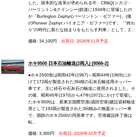
した。抜本的な改革が求められる中、CB&Q(シカゴ・
バーリントン&クインシー)鉄道に1934年に登場したの
が「Burlington Zephyr(バーリントン・ゼファー)」(後
のPioneer Zephyr:パイオニア・ゼファー)です。「“終わ
り”の時代に新たな始まりをもたらす列車」として、Z...
価格: 34,100円
出荷日: 2026年11月予定
ホキ9500 日本石油輸送(2両入) [8066-2]
●ホキ2500形は昭和42年(1967)～昭和44年(1969)にか
けて172両が製造された35t積の石灰石輸送用ホッパー
車です。主に砕石や石灰石の輸送に使用されました。そ
の後、昭和45年(1970)から47年(1972)にかけて登場し
たホキ9500は、新東京国際空港(成田空港)建設資材輸送
用として193両が製造された35t積みの無蓋ホッパー車
で、国鉄のホキ2500の同形車です。空港建設終了後は
転...
価格: 3,300円
出荷日: 2026年10月予定