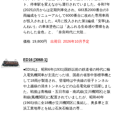
ト、停車駅を変えながら運行されていました。令和7年
(2025)3月からは定期列車化され、683系2000番台の3
両編成をリニューアルして6000番台に改めた専用車両
が投入されました。4月に投入された第1編成「安寧(あ
んねい)」の車体塗色には「あふれる生命感や豊穣をあ
らわした金色」と、「奈良時代に大陸...
価格: 19,800円
出荷日: 2026年10月予定
ED16 [3068-1]
●ED16は、昭和6年(1931)国鉄以前の鉄道省の時代に輸
入電気機関車が主流だった頃、国産の省形中形標準機と
して18両が製造され、登場時は中央線の笹子トンネル
や上越線の清水トンネルなどの山岳電化線で活躍しまし
た。戦後は青梅線・五日市線・南武線(立川機関区)と阪
和線(鳳機関区)に配置されていましたが、昭和40年
(1965)頃に全18機が立川機関区に集結し、奥多摩と京
浜工業地帯とを結ぶ石灰石輸送の専...