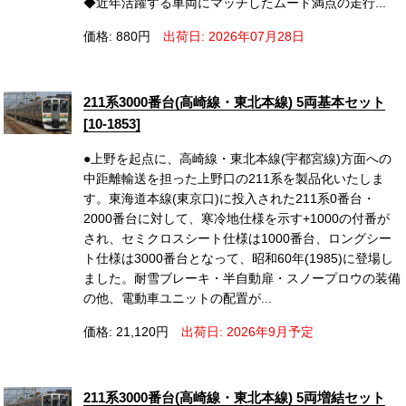
◆近年活躍する車両にマッチしたムード満点の走行...
価格: 880円
出荷日: 2026年07月28日
211系3000番台(高崎線・東北本線) 5両基本セット
[10-1853]
●上野を起点に、高崎線・東北本線(宇都宮線)方面への
中距離輸送を担った上野口の211系を製品化いたしま
す。東海道本線(東京口)に投入された211系0番台・
2000番台に対して、寒冷地仕様を示す+1000の付番が
され、セミクロスシート仕様は1000番台、ロングシー
ト仕様は3000番台となって、昭和60年(1985)に登場し
ました。耐雪ブレーキ・半自動扉・スノープロウの装備
の他、電動車ユニットの配置が...
価格: 21,120円
出荷日: 2026年9月予定
211系3000番台(高崎線・東北本線) 5両増結セット