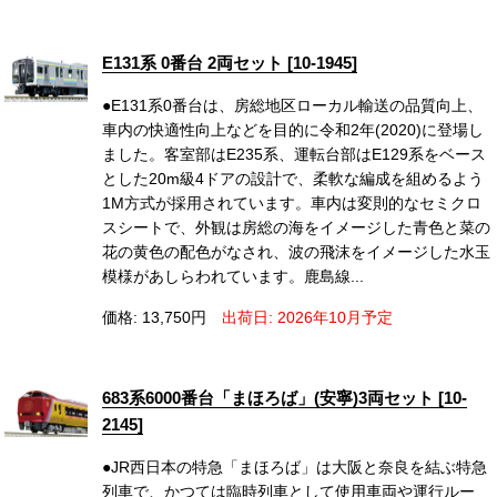
E131系 0番台 2両セット [10-1945]
●E131系0番台は、房総地区ローカル輸送の品質向上、
車内の快適性向上などを目的に令和2年(2020)に登場し
ました。客室部はE235系、運転台部はE129系をベース
とした20m級4ドアの設計で、柔軟な編成を組めるよう
1M方式が採用されています。車内は変則的なセミクロ
スシートで、外観は房総の海をイメージした青色と菜の
花の黄色の配色がなされ、波の飛沫をイメージした水玉
模様があしらわれています。鹿島線...
価格: 13,750円
出荷日: 2026年10月予定
683系6000番台「まほろば」(安寧)3両セット [10-
2145]
●JR西日本の特急「まほろば」は大阪と奈良を結ぶ特急
列車で、かつては臨時列車として使用車両や運行ルー