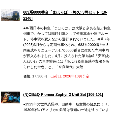
683系6000番台「まほろば」(悠久) 3両セット [10-
2146]
●JR西日本の特急「まほろば」は大阪と奈良を結ぶ特急
列車で、かつては臨時列車として使用車両や運行ルー
ト、停車駅を変えながら運行されていました。令和7年
(2025)3月からは定期列車化され、683系2000番台の3
両編成をリニューアルして6000番台に改めた専用車両
が投入されました。4月に投入された第1編成「安寧(あ
んねい)」の車体塗色には「あふれる生命感や豊穣をあ
らわした金色」と、「奈良時代に大陸...
価格: 17,380円
出荷日: 2026年10月予定
(N)CB&Q Pioneer Zephyr 3 Unit Set [106-101]
●1929年の世界恐慌や、自動車・航空機の普及により、
1930年代のアメリカの鉄道は衰退の一途を辿っていま