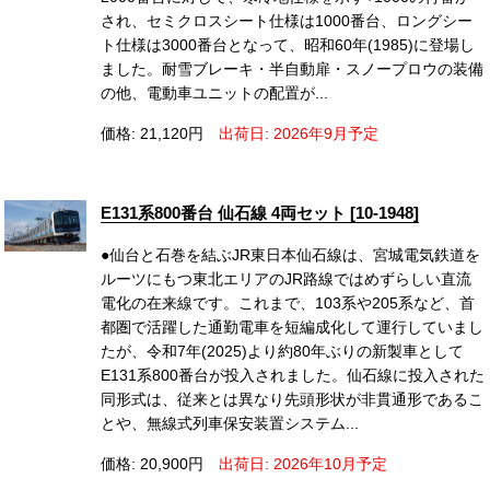
され、セミクロスシート仕様は1000番台、ロングシー
ト仕様は3000番台となって、昭和60年(1985)に登場し
ました。耐雪ブレーキ・半自動扉・スノープロウの装備
の他、電動車ユニットの配置が...
価格: 21,120円
出荷日: 2026年9月予定
E131系800番台 仙石線 4両セット [10-1948]
●仙台と石巻を結ぶJR東日本仙石線は、宮城電気鉄道を
ルーツにもつ東北エリアのJR路線ではめずらしい直流
電化の在来線です。これまで、103系や205系など、首
都圏で活躍した通勤電車を短編成化して運行していまし
たが、令和7年(2025)より約80年ぶりの新製車として
E131系800番台が投入されました。仙石線に投入された
同形式は、従来とは異なり先頭形状が非貫通形であるこ
とや、無線式列車保安装置システム...
価格: 20,900円
出荷日: 2026年10月予定