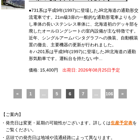
●731系は平成9年(1997)に登場したJR北海道の通勤形交
流電車です。21m級3扉の一般的な通勤形電車よりも少
し車体の長いステンレス車体に、北海道初のデッキ部を
廃したオールロングシートの室内設備が主な特徴です。
近年、シングルアームパンタグラフへの換装、自動幌装
置の撤去、主要機器の更新が行われました。
キハ201系は平成9年(1997)に登場したJR北海道の通勤
形気動車です。運転台を持たない中...
価格: 15,400円
出荷日: 2026年08月25日予定
«
1
...
5
6
7
...
106
»
【ご案内】
・発売日は変更・延期の可能性がございます。詳しくは
生産予定表
を
ご覧ください。
・店頭での発売日は地域や流通経路によって異なります。