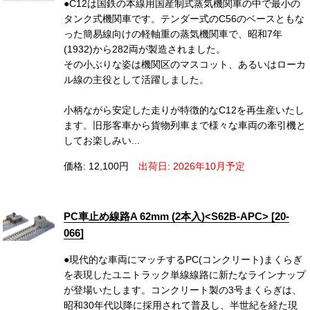
●C12は国鉄の本線用国産制式蒸気機関車の中で最小の
タンク式機関車です。テンダー式のC56のベースともな
った簡易線向けの軽軸重の蒸気機関車で、昭和7年
(1932)から282両が製造されました。
その小ぶりな姿は機関区のマスコット、あるいはローカ
ル線の主役として活躍しました。
小柄ながら安定した走りが特徴的なC12を再生産いたし
ます。旧形客車から貨物列車まで様々な車両の牽引機と
してお楽しみい...
価格: 12,100円
出荷日: 2026年10月予定
PC車止め線路A 62mm (2本入)<S62B-APC> [20-
066]
●現代的な車両にマッチするPC(コンクリート)まくらぎ
を表現したユニトラック単線線路に新たなラインナップ
が登場いたします。コンクリート製の3号まくらぎは、
昭和30年代以降に採用されて普及し、半世紀を経た現