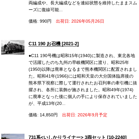
両編成や、長大編成などを連結状態を維持したままスム
ーズに復線可能...
価格: 990円
出荷日: 2026年05月26日
C11 190 お召機 [2021-2]
●C11 190号機は昭和15年(1940)に製造され、東北各地
で活躍したのち九州の早岐機関区に渡り、昭和25年
(1950)以降は廃車となるまで熊本機関区に配置されまし
た。昭和41年(1966)には昭和天皇の大分国体臨席後の
熊本県下視察に際して運行されたお召列車の牽引機に抜
擢され、各所に装飾が施されました。昭和49年(1974)
に廃車となった後に個人の手により保存されていました
が、平成13年(20...
価格: 14,850円
出荷日: 2026年9月予定
731系<いしかりライナー> 3両セット [10-2240]