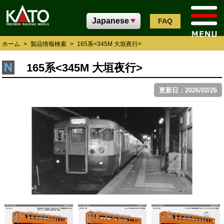
FAQ
ホーム
>
製品情報検索
>
165系<345M 大垣夜行>
165系<345M 大垣夜行>
更新日：2026/02/26