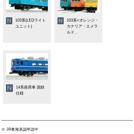
103系(LEDライト
103系<オレンジ・
ユニット)
カナリア・エメラ
ルド...
14系座席車 国鉄
仕様
※ JR東海承認申請中