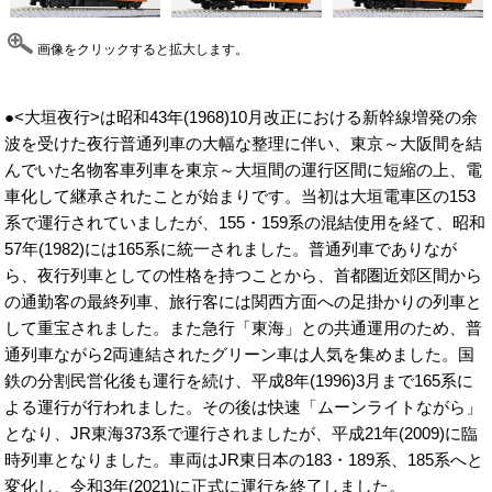
画像をクリックすると拡大します。
●<大垣夜行>は昭和43年(1968)10月改正における新幹線増発の余
波を受けた夜行普通列車の大幅な整理に伴い、東京～大阪間を結
んでいた名物客車列車を東京～大垣間の運行区間に短縮の上、電
車化して継承されたことが始まりです。当初は大垣電車区の153
系で運行されていましたが、155・159系の混結使用を経て、昭和
57年(1982)には165系に統一されました。普通列車でありなが
ら、夜行列車としての性格を持つことから、首都圏近郊区間から
の通勤客の最終列車、旅行客には関西方面への足掛かりの列車と
して重宝されました。また急行「東海」との共通運用のため、普
通列車ながら2両連結されたグリーン車は人気を集めました。国
鉄の分割民営化後も運行を続け、平成8年(1996)3月まで165系に
よる運行が行われました。その後は快速「ムーンライトながら」
となり、JR東海373系で運行されましたが、平成21年(2009)に臨
時列車となりました。車両はJR東日本の183・189系、185系へと
変化し、令和3年(2021)に正式に運行を終了しました。