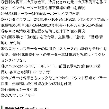
③新製冷房車、冷房改造車、冷房化された元・冷房準備車を作り
分け。ベンチレーター配置や床下機器の違いを再現
④AU13形クーラーは側面ルーバータイプで再現
⑤パンタグラフは、2号車:モハ164-84はPS23、パンタグラフ部が
低屋根の6号車:モハ164-828/10号車:モハ164-837はPS16を装備
⑥各車とも汚物処理装置を装備した床下外観を再現
⑦前面表示は「(無地)」を取付済。交換用に「急行」「普通(青
地)」が付属
⑧スロットレスモーターの採用で、スムースかつ静粛な走行性を
実現。4両付属編成セットのモーター車は併結を考慮しトラクシ
ョンタイヤなし
⑨クハ165はヘッド/テールライト、前面表示点灯(白色LED採
用)。各車とも消灯スイッチ付
⑩カプラーは各車ともフックなしのボディマウント密連カプラー
採用。先頭部に取付可能な胴受(2種)を付属
⑪行先表示シール付属
⑫DCCフレンドリー