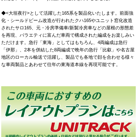
◆<大垣夜行>として活躍した165系を製品化いたします。前面強
化・シールドビーム改造が行われたクハ165やユニット窓化改造
されたサロ165、元・冷房準備車/新製冷房車などの屋根の形態差
を再現、バラエティに富んだ車両で構成された編成をお楽しみい
ただけます。急行「東海」としてはもちろん、4両編成は急行
「伊那」、2本を併結した8両編成で晩年の急行「比叡」や名古屋
地区のローカル輸送で活躍し、製品でも各地で顔を合わせる様々
な車両製品とあわせて往年の東海道本線を再現可能です。