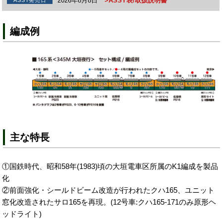
2026年8月8日
>ASSY表/取扱説明書
ASSY発売日
編成例
主な特長
①国鉄時代、昭和58年(1983)頃の大垣電車区所属のK1編成を製品
化
②前面強化・シールドビーム改造が行われたクハ165、ユニット
窓化改造されたサロ165を再現。(12号車:クハ165-171のみ原形ヘ
ッドライト)