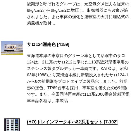
後期形と呼ばれるグループは、元空気ダメ圧力を従来の
8kg/cm2から9kg/cm2に増圧し、制御機器にも改良が施
されました。また車体の強化と運転室の天井に埋込式の
扇風機が取付...
サロ124湘南色 [4159]
東海道本線の東京口のグリーン車として活躍中のサロ
124は、211系のサロ212に準じた113系近郊形電車用の
ステンレス製ダブルデッカー車両です。KATOは、昭和
63年(1988)より東海道本線に新製投入されたサロ124-1
から8の前期形をプロトタイプに製品化しました。前期
形の塗色、TR69台車を採用、車掌室を備えたのが特徴
です。また、今回同時再生産の113系2000番台近郊形電
車単品各種は、本製品...
(HO)トレインマークキハ82系用セット [7-102]