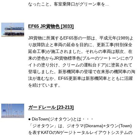
なったこと。客室乗降口がグリーン車を...
EF65 JR貨物色 [3033]
JR貨物に所属するEF65形の一部は、平成元年(1989)よ
り故障防止と車両の延命を目的に、更新工事(特別保全
延命工事)が施工されました。それらの車両は順次、在
来の塗色からJR貨物標準色(ブルーのツートーンにホワ
イトの塗り分け、クリームの運転台ドア)に塗装されて
登場しました。新形機関車の登場で在来形の機関車の淘
汰が進むなか、EF65更新車は新形機関車とともに活躍
を続けています。
ガードレール [23-213]
● DioTown(ジオタウン)とは・・・
「ジオタウン」は、ジオラマ(Diorama)+タウン(Town)
を表すKATOのNゲージトータルレイアウトシステムの