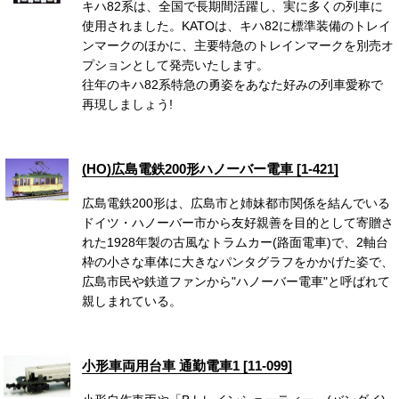
キハ82系は、全国で長期間活躍し、実に多くの列車に
使用されました。KATOは、キハ82に標準装備のトレイ
ンマークのほかに、主要特急のトレインマークを別売オ
プションとして発売いたします。
往年のキハ82系特急の勇姿をあなた好みの列車愛称で
再現しましょう!
(HO)広島電鉄200形ハノーバー電車 [1-421]
広島電鉄200形は、広島市と姉妹都市関係を結んでいる
ドイツ・ハノーバー市から友好親善を目的として寄贈さ
れた1928年製の古風なトラムカー(路面電車)で、2軸台
枠の小さな車体に大きなパンタグラフをかかげた姿で、
広島市民や鉄道ファンから"ハノーバー電車"と呼ばれて
親しまれている。
小形車両用台車 通勤電車1 [11-099]