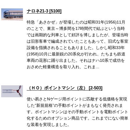
ナロネ21-3 [5100]
特急「あさかぜ」が登場したのは昭和31年(1956)11月
のことで、東京～博多間を17時間代で結ぶという当時
では画期的な列車として好評を博しましたが、登場当時
は旧形客車で編成されていたこともあって、旧式な客室
設備を指摘されることもありました。しかし昭和33年
(1958)10月に最新鋭の20系化が行われ、たちまち鉄道
車両の花形に踊り出ました。それはナハ10系で成功を
おさめた軽量構造を取り入れ、これま...
（ＨＯ）ポイントマシン（左） [2-503]
使い易さとNゲージ用ポイントに匹敵する低価格を実現
した“新規規格”の手動ポイントがまもなく発売されま
す。ポイントマシンはその手動ポイントを電動ポイント
化するためのオプション商品です。これまでにない簡単
な装着を実現しました。