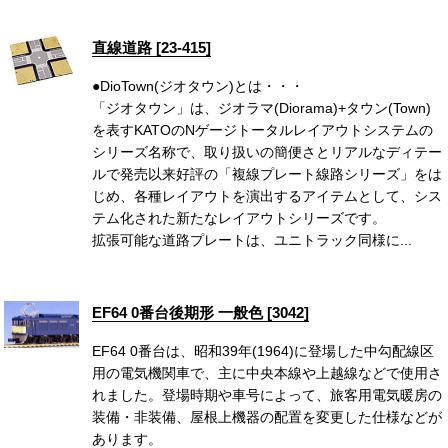
直線道路 [23-415]
●DioTown(ジオタウン)とは・・・
「ジオタウン」は、ジオラマ(Diorama)+タウン(Town)
を表すKATOのNゲージトータルレイアウトシステムの
シリーズ名称で、取り扱いの簡便さとリアルなディテー
ルで発売以来好評の「複線プレート線路シリーズ」をは
じめ、各種レイアウトを演出するアイテムとして、シス
テム化された新たなレイアウトシリーズです。
拡張可能な道路プレートは、ユニトラック同様に...
EF64 0番台後期形 一般色 [3042]
EF64 0番台は、昭和39年(1964)に登場した中勾配線区
用の電気機関車で、主に中央本線や上越線などで使用さ
れました。登場時期や車号によって、旅客用電気暖房の
装備・非装備、屋根上機器の配置を変更した仕様などが
あります。