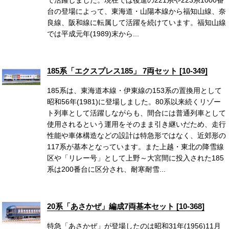
台の登場によって、東海道・山陽本線から福知山線、奈
良線、阪和線に転属して活躍を続けています。福知山線
では平成元年(1989)末から...
185系「エクスプレス185」 7両セット [10-349]
185系は、東海道本線・伊東線の153系の置換用として
昭和56年(1981)に登場しました。80系以来続くリゾー
ト列車として活躍しながらも、間合には普通列車として
使用されるという運用をそのまま引き継いだため、走行
性能や車体構造などの設計は特急形ではなく、近郊形の
117系が基本となっています。また上越・東北の降雪線
区や「リレー号」として上野～大宮間に投入された185
系は200番台に区分され、耐寒耐雪...
20系「あさかぜ」編成7両基本セット [10-368]
特急「あさかぜ」が登場したのは昭和31年(1956)11月