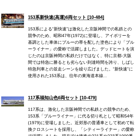
153系新快速(高運)6両セット [10-484]
153系による“新快速”は激化した京阪神間での私鉄との
競争のため、昭和47年(1972)に登場し、アイボリーを
基調とした車体にブルーの帯を配した塗色により「ブル
ーライナー」の愛称で活躍しました。デッドヒートを演
じたのは京阪神間の私鉄だけではなく、特に京都-大阪
間では特急に勝るとも劣らない到達時間を誇り、しばし
特急列車との並走シーンを繰り広げました。“新快速”に
使用された153系は、往年の東海道本線...
117系福知山色6両セット [10-479]
117系は、激化した京阪神間での私鉄との競争のため、
153系「ブルーライナー」に代る切り札として昭和54年
(1979)に登場しました。近郊形の普通車として初めて転
換クロスシートを採用し、「シティーライナー」の愛称
で活躍しました。現在では後進の221系や223系1000番