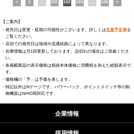
«
1
...
101
102
103
...
106
»
【ご案内】
・発売日は変更・延期の可能性がございます。詳しくは
生産予定表
を
ご覧ください。
・店頭での発売日は地域や流通経路によって異なります。
・在庫情報は月1回更新しております。品切れの場合はご容赦くださ
い。
・各掲載製品の表示価格は税抜本体価格に消費税を加えた総額表示で
す。
・価格欄の「予」は予価を表します。
・特記以外はNゲージです。パワーパック、ポイントスイッチ等の制
御機器はN/HO両対応です。
企業情報
採用情報