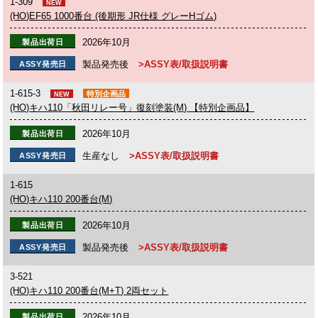
1-309
NEW
(HO)EF65 1000番台 (後期形 JR仕様 グレーHゴム)
2026年10月
製品出荷日
製品発売後
>ASSY表/取扱説明書
ASSY発売日
1-615-3
特別企画品
NEW
(HO)キハ110「秋田リレー号」復刻塗装(M) 【特別企画品】
2026年10月
製品出荷日
生産なし
>ASSY表/取扱説明書
ASSY発売日
1-615
(HO)キハ110 200番台(M)
2026年10月
製品出荷日
製品発売後
>ASSY表/取扱説明書
ASSY発売日
3-521
(HO)キハ110 200番台(M+T) 2両セット
2026年10月
製品出荷日