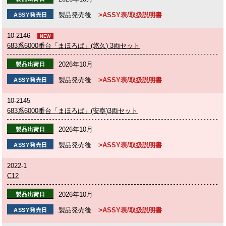
製品発売後
>ASSY表/取扱説明書
ASSY発売日
10-2146
NEW
683系6000番台「まほろば」(悠久) 3両セット
2026年10月
製品出荷日
製品発売後
>ASSY表/取扱説明書
ASSY発売日
10-2145
683系6000番台「まほろば」(安寧)3両セット
2026年10月
製品出荷日
製品発売後
>ASSY表/取扱説明書
ASSY発売日
2022-1
C12
2026年10月
製品出荷日
製品発売後
>ASSY表/取扱説明書
ASSY発売日