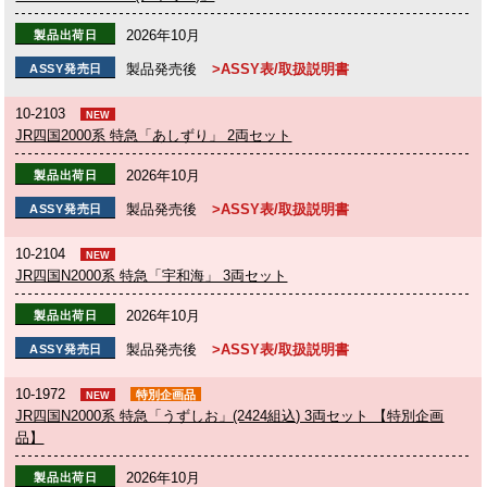
2026年10月
製品出荷日
製品発売後
>ASSY表/取扱説明書
ASSY発売日
10-2103
NEW
JR四国2000系 特急「あしずり」 2両セット
2026年10月
製品出荷日
製品発売後
>ASSY表/取扱説明書
ASSY発売日
10-2104
NEW
JR四国N2000系 特急「宇和海」 3両セット
2026年10月
製品出荷日
製品発売後
>ASSY表/取扱説明書
ASSY発売日
10-1972
特別企画品
NEW
JR四国N2000系 特急「うずしお」(2424組込) 3両セット 【特別企画
品】
2026年10月
製品出荷日