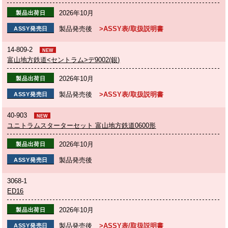
2026年10月
製品出荷日
製品発売後
>ASSY表/取扱説明書
ASSY発売日
14-809-2
NEW
富山地方鉄道<セントラム>デ9002(銀)
2026年10月
製品出荷日
製品発売後
>ASSY表/取扱説明書
ASSY発売日
40-903
NEW
ユニトラムスターターセット 富山地方鉄道0600形
2026年10月
製品出荷日
製品発売後
ASSY発売日
3068-1
ED16
2026年10月
製品出荷日
製品発売後
>ASSY表/取扱説明書
ASSY発売日