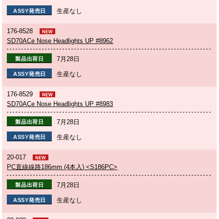
生産なし
ASSY発売日
176-8528
NEW
SD70ACe Nose Headlights UP #8962
7月28日
製品出荷日
生産なし
ASSY発売日
176-8529
NEW
SD70ACe Nose Headlights UP #8983
7月28日
製品出荷日
生産なし
ASSY発売日
20-017
NEW
PC直線線路186mm (4本入) <S186PC>
7月28日
製品出荷日
生産なし
ASSY発売日