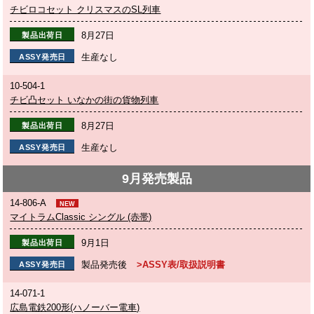
チビロコセット クリスマスのSL列車
8月27日
製品出荷日
生産なし
ASSY発売日
10-504-1
チビ凸セット いなかの街の貨物列車
8月27日
製品出荷日
生産なし
ASSY発売日
9月発売製品
14-806-A
NEW
マイトラムClassic シングル (赤帯)
9月1日
製品出荷日
製品発売後
>ASSY表/取扱説明書
ASSY発売日
14-071-1
広島電鉄200形(ハノーバー電車)