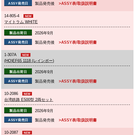
製品発売後
>ASSY表/取扱説明書
ASSY発売日
14-805-4
NEW
マイトラム WHITE
2026年9月
製品出荷日
製品発売後
>ASSY表/取扱説明書
ASSY発売日
1-307A
NEW
(HO)EF65 1118 (レインボー)
2026年9月
製品出荷日
製品発売後
>ASSY表/取扱説明書
ASSY発売日
10-2086
NEW
台湾鉄路 E500型 2両セット
2026年9月
製品出荷日
製品発売後
>ASSY表/取扱説明書
ASSY発売日
10-2087
NEW