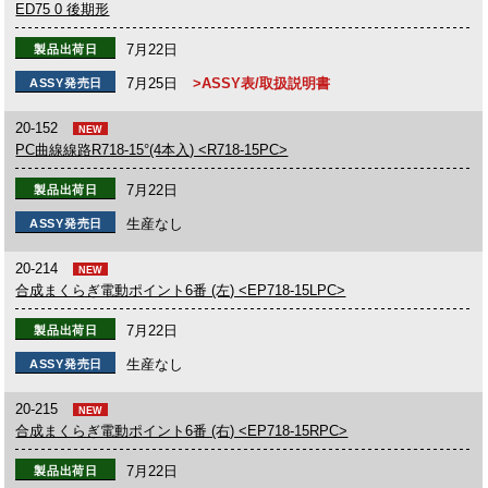
ED75 0 後期形
7月22日
製品出荷日
7月25日
>ASSY表/取扱説明書
ASSY発売日
20-152
NEW
PC曲線線路R718-15°(4本入) <R718-15PC>
7月22日
製品出荷日
生産なし
ASSY発売日
20-214
NEW
合成まくらぎ電動ポイント6番 (左) <EP718-15LPC>
7月22日
製品出荷日
生産なし
ASSY発売日
20-215
NEW
合成まくらぎ電動ポイント6番 (右) <EP718-15RPC>
7月22日
製品出荷日