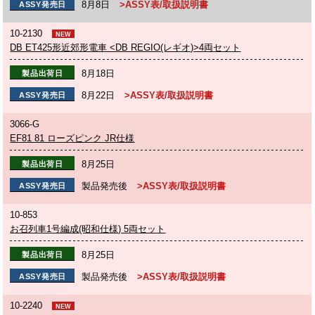
8月8日
>ASSY表/取扱説明書
ASSY発売日
10-2130
NEW
DB ET425形近郊形電車 <DB REGIO(レギオ)>4両セット
8月18日
製品出荷日
8月22日
>ASSY表/取扱説明書
ASSY発売日
3066-G
EF81 81 ローズピンク JR仕様
8月25日
製品出荷日
製品発売後
>ASSY表/取扱説明書
ASSY発売日
10-853
お召列車1号編成(昭和仕様) 5両セット
8月25日
製品出荷日
製品発売後
>ASSY表/取扱説明書
ASSY発売日
10-2240
NEW