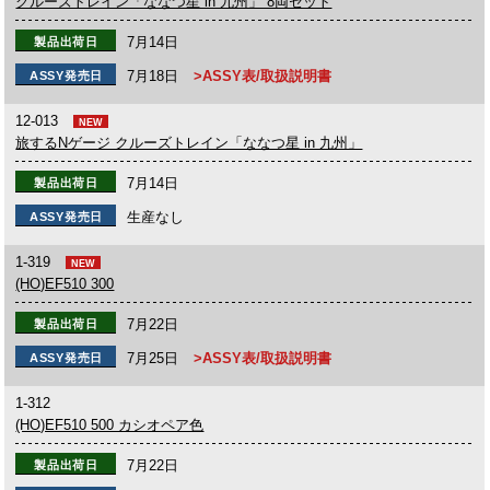
クルーズトレイン「ななつ星 in 九州」 8両セット
7月14日
製品出荷日
7月18日
>ASSY表/取扱説明書
ASSY発売日
12-013
NEW
旅するNゲージ クルーズトレイン「ななつ星 in 九州」
7月14日
製品出荷日
生産なし
ASSY発売日
1-319
NEW
(HO)EF510 300
7月22日
製品出荷日
7月25日
>ASSY表/取扱説明書
ASSY発売日
1-312
(HO)EF510 500 カシオペア色
7月22日
製品出荷日