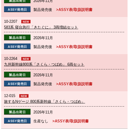
2026年11月
製品出荷日
製品発売後
>ASSY表/取扱説明書
ASSY発売日
10-2207
NEW
583系 寝台急行「きたぐに」 3両増結セット
2026年11月
製品出荷日
製品発売後
>ASSY表/取扱説明書
ASSY発売日
10-2264
NEW
九州新幹線800系「さくら・つばめ」 6両セット
2026年11月
製品出荷日
製品発売後
>ASSY表/取扱説明書
ASSY発売日
12-015
NEW
旅するNゲージ 800系新幹線「さくら・つばめ」
2026年11月
製品出荷日
生産なし
>ASSY表/取扱説明書
ASSY発売日