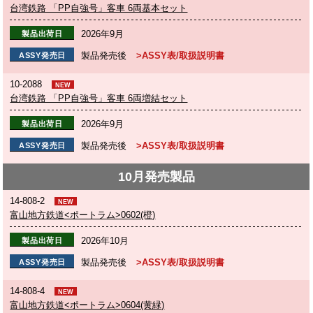
台湾鉄路 「PP自強号」客車 6両基本セット
2026年9月
製品出荷日
製品発売後
>ASSY表/取扱説明書
ASSY発売日
10-2088
NEW
台湾鉄路 「PP自強号」客車 6両増結セット
2026年9月
製品出荷日
製品発売後
>ASSY表/取扱説明書
ASSY発売日
10月発売製品
14-808-2
NEW
富山地方鉄道<ポートラム>0602(橙)
2026年10月
製品出荷日
製品発売後
>ASSY表/取扱説明書
ASSY発売日
14-808-4
NEW
富山地方鉄道<ポートラム>0604(黄緑)