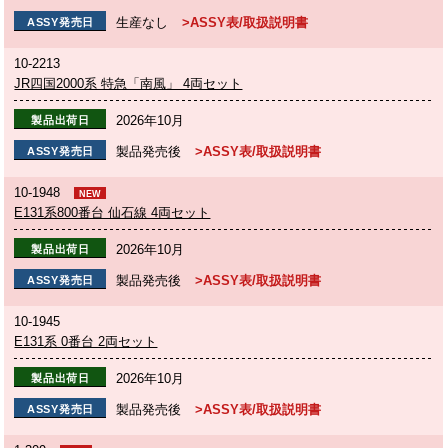
生産なし
>ASSY表/取扱説明書
ASSY発売日
10-2213
JR四国2000系 特急「南風」 4両セット
2026年10月
製品出荷日
製品発売後
>ASSY表/取扱説明書
ASSY発売日
10-1948
NEW
E131系800番台 仙石線 4両セット
2026年10月
製品出荷日
製品発売後
>ASSY表/取扱説明書
ASSY発売日
10-1945
E131系 0番台 2両セット
2026年10月
製品出荷日
製品発売後
>ASSY表/取扱説明書
ASSY発売日